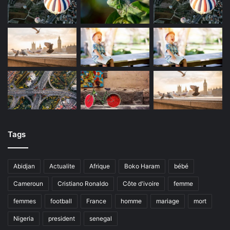
Tags
Abidjan
Actualite
Afrique
Boko Haram
bébé
Cameroun
Cristiano Ronaldo
Côte d'ivoire
femme
femmes
football
France
homme
mariage
mort
Nigeria
president
senegal