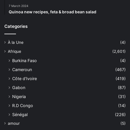
7 March 2024
Quinoa new recipes, feta & broad bean salad
Categories
À la Une
(4)
Afrique
(2,601)
Burkina Faso
(4)
Cameroun
(467)
Côte d'Ivoire
(419)
Gabon
(87)
Nigeria
(31)
R.D Congo
(14)
Sénégal
(226)
amour
(5)