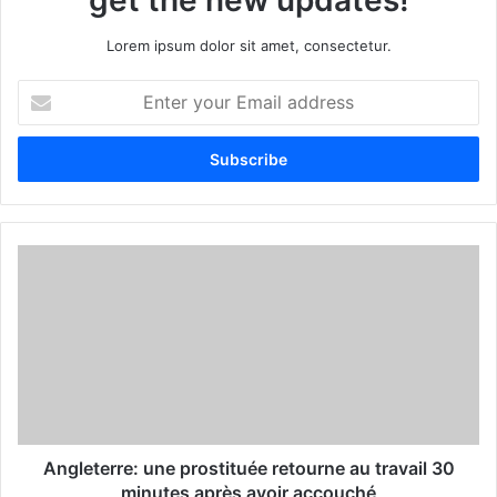
Lorem ipsum dolor sit amet, consectetur.
E
n
t
e
r
y
o
u
r
E
m
a
i
l
a
d
d
Angleterre: une prostituée retourne au travail 30
r
minutes après avoir accouché