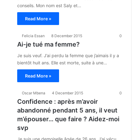
conseils. Mon nom est Saly et…
Read More »
Felicia Essan
8 December 2015
0
Ai-je tué ma femme?
Je suis veuf. J’ai perdu la femme que j’aimais il y a
bientôt huit ans. Elle est morte, suite à une…
Read More »
Oscar Mbena
4 December 2015
0
Confidence : après m’avoir
abandonné pendant 5 ans, il veut
m’épouser… que faire ? Aidez-moi
svp
Je suis une demoiselle âgée de 26 ans. J’ai vécu