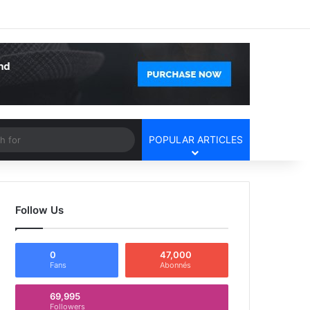
Facebook
X
YouTube
Instagram
Log In
Random Article
Sidebar
Article
Search
POPULAR ARTICLES
for
Follow Us
0
47,000
Fans
Abonnés
69,995
Followers