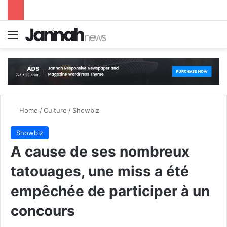
Menu
S
Home
/
Culture
/
Showbiz
Showbiz
A cause de ses nombreux
tatouages, une miss a été
empêchée de participer à un
concours