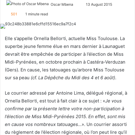
Oscar Mbena
S
13 August 2015
e
501
1 minute read
n
d
a
Elle s’appelle Ornella Bellorti, actuelle Miss Toulouse. La
n
superbe jeune femme élue en mars dernier à Launaguet
e
devrait être empêchée de participer à l’élection de Miss
m
Midi-Pyrénées, en octobre prochain à Castéra-Verduzan
a
(Gers). En cause, les tatouages qu’arbore Miss Toulouse
i
l
sur sa peau
(cf. La Dépêche du Midi des 4 et 6
août)
.
Le courrier adressé par Antoine Lima, délégué régional, à
Ornella Bellorti, est tout à fait clair à ce sujet : «
Je vous
confirme par la présente lettre votre non-participation à
l’élection de Miss Midi-Pyrénées 2015. En effet, sont mis
en cause vos nombreux tatouages…
». Un courrier assorti
du règlement de l’élection régionale, où l’on peut lire qu’il