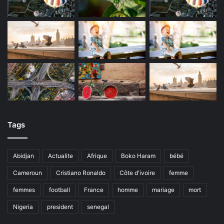
Tags
Abidjan
Actualite
Afrique
Boko Haram
bébé
Cameroun
Cristiano Ronaldo
Côte d'ivoire
femme
femmes
football
France
homme
mariage
mort
Nigeria
president
senegal