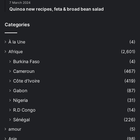
7 March 2024
Quinoa new recipes, feta & broad bean salad
Categories
À la Une
(4)
Afrique
(2,601)
Burkina Faso
(4)
Cameroun
(467)
Côte d'Ivoire
(419)
Gabon
(87)
Nigeria
(31)
R.D Congo
(14)
Sénégal
(226)
amour
(5)
Asie
(98)