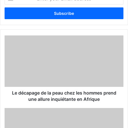
n
t
e
r
y
o
u
r
E
m
a
i
l
a
d
d
Le décapage de la peau chez les hommes prend
r
une allure inquiétante en Afrique
e
s
s