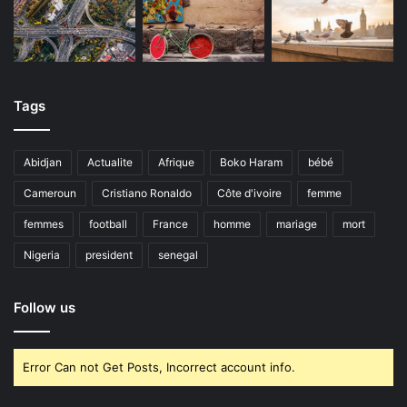
Tags
Abidjan
Actualite
Afrique
Boko Haram
bébé
Cameroun
Cristiano Ronaldo
Côte d'ivoire
femme
femmes
football
France
homme
mariage
mort
Nigeria
president
senegal
Follow us
Error Can not Get Posts, Incorrect account info.