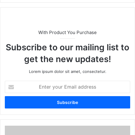
With Product You Purchase
Subscribe to our mailing list to
get the new updates!
Lorem ipsum dolor sit amet, consectetur.
E
n
t
e
r
y
o
u
r