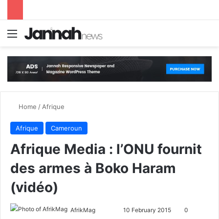
Menu
S
Home
/
Afrique
Afrique
Cameroun
Afrique Media : l’ONU fournit
des armes à Boko Haram
(vidéo)
AfrikMag
F
S
10 February 2015
0