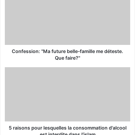
E
m
a
i
l
a
d
d
Confession: "Ma future belle-famille me déteste.
r
Que faire?"
e
s
s
5 raisons pour lesquelles la consommation d'alcool
est interdite dans l’islam