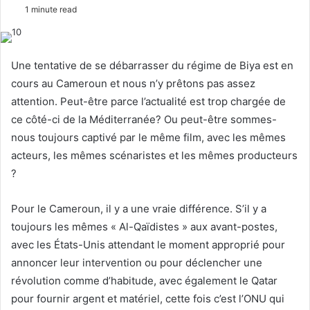
o
e
1 minute read
l
n
l
d
o
a
Une tentative de se débarrasser du régime de Biya est en
w
n
cours au Cameroun et nous n’y prêtons pas assez
o
e
attention. Peut-être parce l’actualité est trop chargée de
n
m
ce côté-ci de la Méditerranée? Ou peut-être sommes-
X
a
nous toujours captivé par le même film, avec les mêmes
i
l
acteurs, les mêmes scénaristes et les mêmes producteurs
?
Pour le Cameroun, il y a une vraie différence. S’il y a
toujours les mêmes « Al-Qaïdistes » aux avant-postes,
avec les États-Unis attendant le moment approprié pour
annoncer leur intervention ou pour déclencher une
révolution comme d’habitude, avec également le Qatar
pour fournir argent et matériel, cette fois c’est l’ONU qui