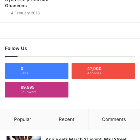
Ghanéens
14 February 2018
Follow Us
0
47,000
Fans
Abonnés
69,995
Followers
Popular
Recent
Comments
Apple sets March 21 event, Wall Street