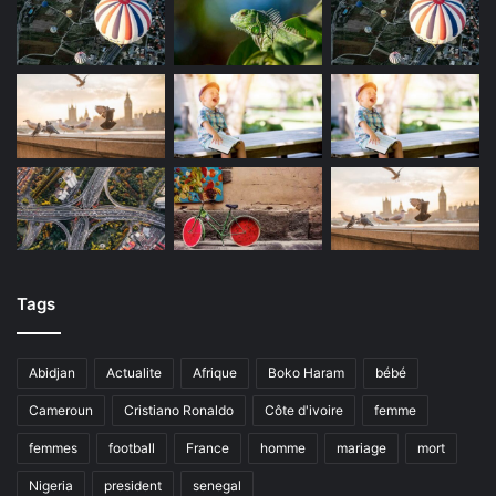
Tags
Abidjan
Actualite
Afrique
Boko Haram
bébé
Cameroun
Cristiano Ronaldo
Côte d'ivoire
femme
femmes
football
France
homme
mariage
mort
Nigeria
president
senegal