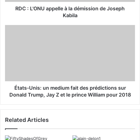
d
d
RDC : L'ONU appelle à la démission de Joseph
r
Kabila
e
s
s
États-Unis: un medium fait des prédictions sur
Donald Trump, Jay Z et le prince William pour 2018
Related Articles