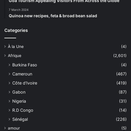
Goa Tourism Appealing Visitors From Across the Globe
7 March 2024
Quinoa new recipes, feta & broad bean salad
Categories
À la Une
(4)
Afrique
(2,601)
Burkina Faso
(4)
Cameroun
(467)
Côte d'Ivoire
(419)
Gabon
(87)
Nigeria
(31)
R.D Congo
(14)
Sénégal
(226)
amour
(5)