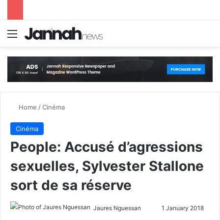
Menu
S
Home
/
Cinéma
Cinéma
People: Accusé d’agressions
sexuelles, Sylvester Stallone
sort de sa réserve
Jaures Nguessan
S
1 January 2018
e