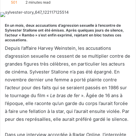
501
2 minutes read
n
d
a
En un mois, deux accusations d’agression sexuelle à l’encontre de
n
Sylvester Stallone ont été émises. Après quelques jours de silence,
l’acteur « Rambo » s’est enfin exprimé, rejetant en bloc toutes ces
e
accusations.
m
Depuis l’affaire Harvey Weinstein, les accusations
a
d’agression sexuelle ne cessent de se multiplier contre de
i
grandes figures très célèbres, en particulier les acteurs
l
de cinéma. Sylvester Stallone n’a pas été épargné. En
novembre dernier une femme a porté plainte contre
l’acteur pour des faits qui se seraient passés en 1986 sur
le tournage du film «
Le bras de fer
». Âgée de 16 ans à
l’époque, elle raconte qu’un garde du corps l’aurait forcée
à faire une fella­tion à la star, qui l’aurait ensuite violée. Par
peur des représailles, elle aurait préféré gardé le silence.
Dans une interview accordée à Radar Online, l’interprète