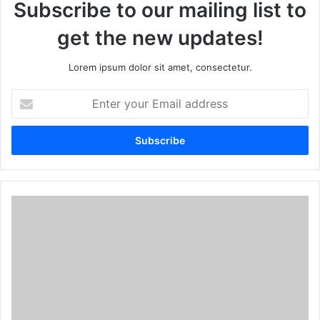
Subscribe to our mailing list to
get the new updates!
Lorem ipsum dolor sit amet, consectetur.
E
n
t
e
r
y
o
u
r
E
m
a
i
l
a