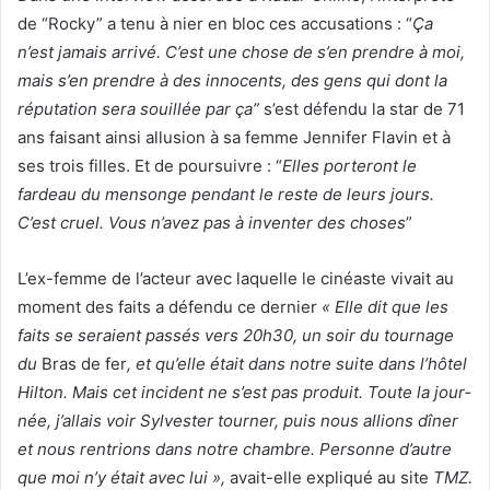
de “Rocky” a tenu à nier en bloc ces accusations : “
Ça
n’est jamais arrivé. C’est une chose de s’en prendre à moi,
mais s’en prendre à des innocents, des gens qui dont la
réputation sera souillée par ça”
s’est défendu la star de 71
ans faisant ainsi allusion à sa femme Jennifer Flavin et à
ses trois filles. Et de poursuivre : “
Elles porteront le
fardeau du mensonge pendant le reste de leurs jours.
C’est cruel. Vous n’avez pas à inventer des choses
”
L’ex-femme de l’acteur avec laquelle le cinéaste vivait au
moment des faits a défendu ce dernier
« Elle dit que les
faits se seraient passés vers 20h30, un soir du tour­nage
du
Bras de fer
, et qu’elle était dans notre suite dans l’hôtel
Hilton. Mais cet inci­dent ne s’est pas produit. Toute la jour­­
née, j’allais voir Sylves­­ter tour­­ner, puis nous allions dîner
et nous rentrions dans notre chambre. Personne d’autre
que moi n’y était avec lui »,
avait-elle expliqué au site
TMZ.