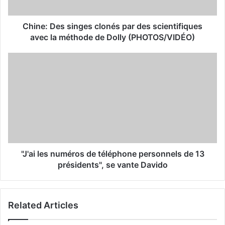
a
d
d
Chine: Des singes clonés par des scientifiques
r
avec la méthode de Dolly (PHOTOS/VIDÉO)
e
s
s
"J'ai les numéros de téléphone personnels de 13
présidents", se vante Davido
Related Articles