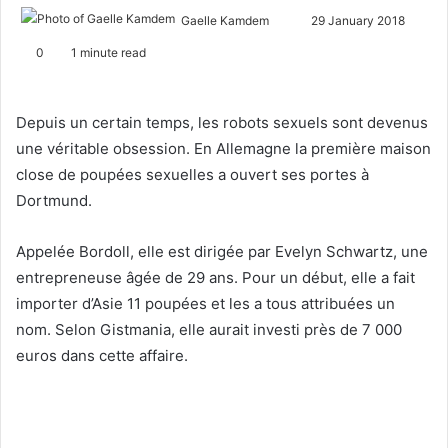
Gaelle Kamdem
S
29 January 2018
e
0
1 minute read
n
d
a
Depuis un certain temps, les robots sexuels sont devenus
n
une véritable obsession. En Allemagne la première maison
e
close de poupées sexuelles a ouvert ses portes à
m
Dortmund.
a
i
Appelée Bordoll, elle est dirigée par Evelyn Schwartz, une
l
entrepreneuse âgée de 29 ans. Pour un début, elle a fait
importer d’Asie 11 poupées et les a tous attribuées un
nom. Selon Gistmania, elle aurait investi près de 7 000
euros dans cette affaire.