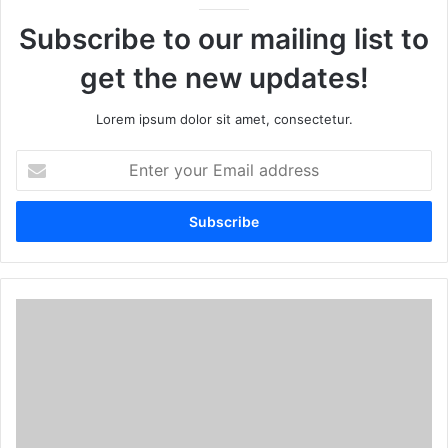
Subscribe to our mailing list to
get the new updates!
Lorem ipsum dolor sit amet, consectetur.
E
n
t
e
r
y
o
u
r
E
m
a
i
l