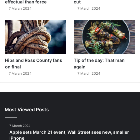
effectual than force
cut
7 March 2024
7 March 2024
Hibs and Ross County fans
Tip of the day: That man
on final
again
7 March 2024
7 March 2024
Most Viewed Posts
7 March 2024
Apple sets March 21 event, Wall Street sees new, smaller
iPhone