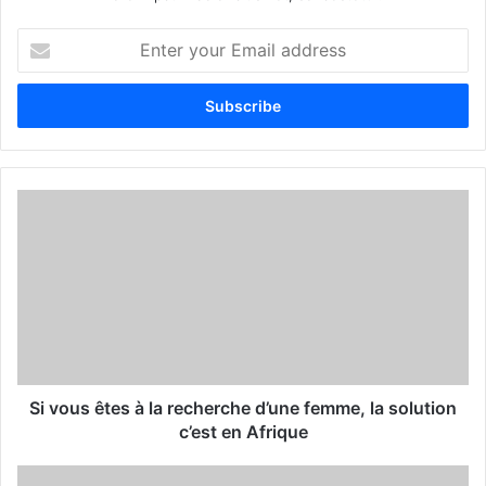
E
n
t
e
r
y
o
u
r
E
m
a
i
l
a
d
d
Si vous êtes à la recherche d’une femme, la solution
r
c’est en Afrique
e
s