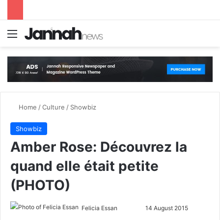
Menu
S
Home
/
Culture
/
Showbiz
Showbiz
Amber Rose: Découvrez la
quand elle était petite
(PHOTO)
Felicia Essan
F
S
14 August 2015
o
e