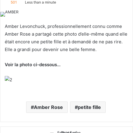
501
Less than a minute
l
n
l
d
o
a
Amber Levonchuck, professionnellement connu comme
w
n
Amber Rose a partagé cette photo d’elle-même quand elle
o
e
était encore une petite fille et à demandé de ne pas rire.
n
m
Elle a grandi pour devenir une belle femme.
X
a
i
Voir la photo ci-dessous…
l
Amber Rose
petite fille