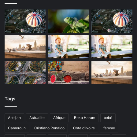
Tags
Abidjan
Actualite
Afrique
Boko Haram
bébé
Cameroun
Cristiano Ronaldo
Côte d'ivoire
femme