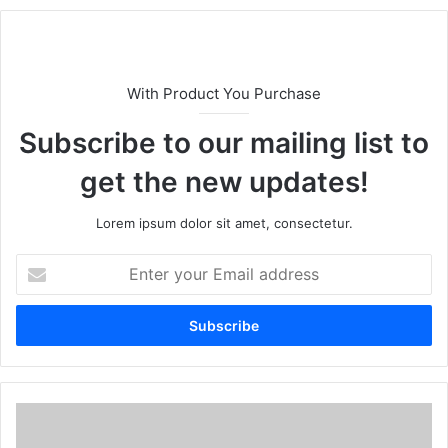
te
With Product You Purchase
Subscribe to our mailing list to
get the new updates!
Lorem ipsum dolor sit amet, consectetur.
E
n
t
e
r
y
o
u
r