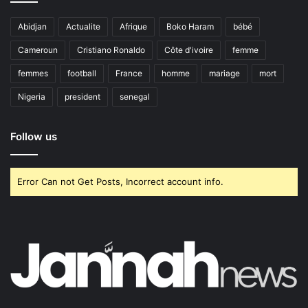
Abidjan
Actualite
Afrique
Boko Haram
bébé
Cameroun
Cristiano Ronaldo
Côte d'ivoire
femme
femmes
football
France
homme
mariage
mort
Nigeria
president
senegal
Follow us
Error Can not Get Posts, Incorrect account info.