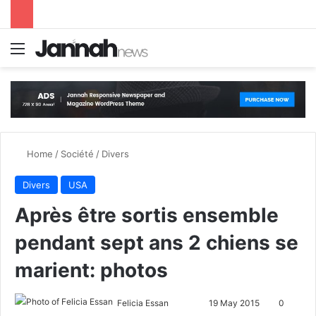
Menu
S
Home
/
Société
/
Divers
Divers
USA
Après être sortis ensemble
pendant sept ans 2 chiens se
marient: photos
Felicia Essan
F
S
19 May 2015
0