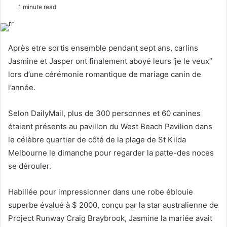
o
e
1 minute read
l
n
l
d
o
a
Après etre sortis ensemble pendant sept ans, carlins
w
n
Jasmine et Jasper ont finalement aboyé leurs ‘je le veux”
o
e
lors d’une cérémonie romantique de mariage canin de
n
m
l’année.
X
a
i
Selon DailyMail, plus de 300 personnes et 60 canines
l
étaient présents au pavillon du West Beach Pavilion dans
le célèbre quartier de côté de la plage de St Kilda
Melbourne le dimanche pour regarder la patte-des noces
se dérouler.
Habillée pour impressionner dans une robe éblouie
superbe évalué à $ 2000, conçu par la star australienne de
Project Runway Craig Braybrook, Jasmine la mariée avait