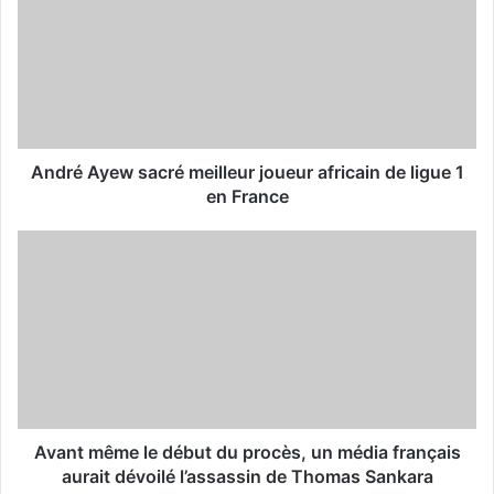
E
m
a
i
l
a
d
d
André Ayew sacré meilleur joueur africain de ligue 1
r
en France
e
s
s
Avant même le début du procès, un média français
aurait dévoilé l’assassin de Thomas Sankara