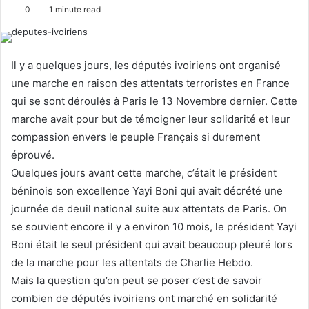
e
0
1 minute read
n
d
a
Il y a quelques jours, les députés ivoiriens ont organisé
n
une marche en raison des attentats terroristes en France
e
qui se sont déroulés à Paris le 13 Novembre dernier. Cette
m
marche avait pour but de témoigner leur solidarité et leur
a
compassion envers le peuple Français si durement
i
l
éprouvé.
Quelques jours avant cette marche, c’était le président
béninois son excellence Yayi Boni qui avait décrété une
journée de deuil national suite aux attentats de Paris. On
se souvient encore il y a environ 10 mois, le président Yayi
Boni était le seul président qui avait beaucoup pleuré lors
de la marche pour les attentats de Charlie Hebdo.
Mais la question qu’on peut se poser c’est de savoir
combien de députés ivoiriens ont marché en solidarité