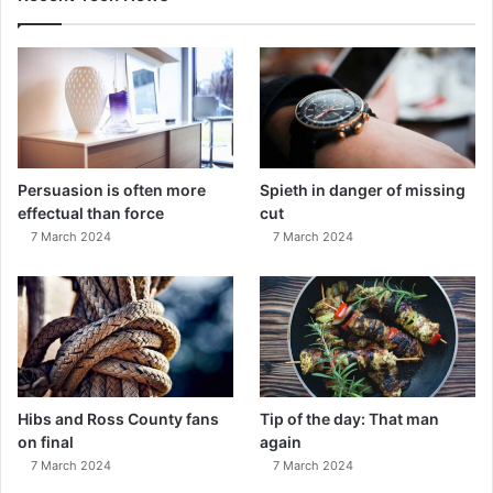
Persuasion is often more
Spieth in danger of missing
effectual than force
cut
7 March 2024
7 March 2024
Hibs and Ross County fans
Tip of the day: That man
on final
again
7 March 2024
7 March 2024