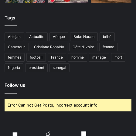
Tags
Abidjan
Actualite
Afrique
Boko Haram
bébé
Cameroun
Cristiano Ronaldo
Côte d'ivoire
femme
femmes
football
France
homme
mariage
mort
Nigeria
president
senegal
Follow us
Error Can not Get Posts, Incorrect account info.