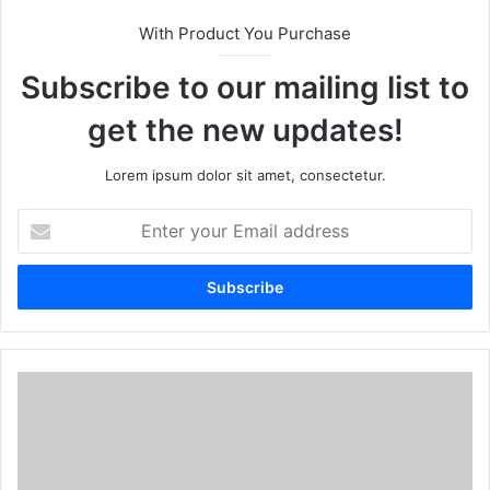
With Product You Purchase
Subscribe to our mailing list to
get the new updates!
Lorem ipsum dolor sit amet, consectetur.
E
n
t
e
r
y
o
u
r
E
m
a