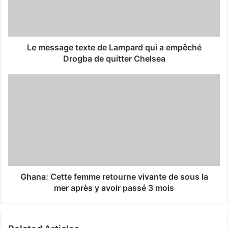
i
l
a
d
d
Le message texte de Lampard qui a empêché
r
Drogba de quitter Chelsea
e
s
s
Ghana: Cette femme retourne vivante de sous la
mer après y avoir passé 3 mois