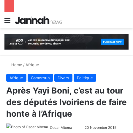
Menu
S
Home
/
Afrique
Afrique
Cameroun
Divers
Politique
Après Yayi Boni, c’est au tour
des députés Ivoiriens de faire
honte à l’Afrique
Oscar Mbena
S
20 November 2015