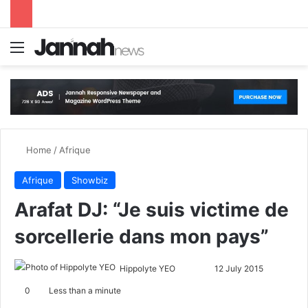
Menu
S
Home
/
Afrique
Afrique
Showbiz
Arafat DJ: “Je suis victime de
sorcellerie dans mon pays”
Hippolyte YEO
F
S
12 July 2015
o
e
0
Less than a minute
l
n