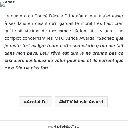
l
d
o
a
Le numéro du Coupé Décalé DJ Arafat a tenu à s’adresser
w
n
à ses fans en disant qu’il gardait le moral très haut bien
o
e
qu’il soit victime de mascarade. Selon lui il y aurait un
n
m
complot concernant les MTC Africa Awards:
“Sachez que
X
a
je reste fort malgré toute cette sorcellerie qu’on me fait
i
l
dans mon pays. Leur rêve est que je ne prenne pas ce
prix alors continuez de voter pour moi et ils verront que
c’est Dieu le plus fort.”
Arafat DJ
MTV Music Award