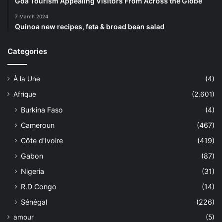
Goa Tourism Appealing Visitors From Across the Globe
7 March 2024
Quinoa new recipes, feta & broad bean salad
Categories
À la Une
(4)
Afrique
(2,601)
Burkina Faso
(4)
Cameroun
(467)
Côte d'Ivoire
(419)
Gabon
(87)
Nigeria
(31)
R.D Congo
(14)
Sénégal
(226)
amour
(5)