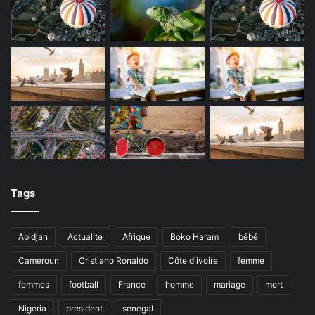
Tags
Abidjan
Actualite
Afrique
Boko Haram
bébé
Cameroun
Cristiano Ronaldo
Côte d'ivoire
femme
femmes
football
France
homme
mariage
mort
Nigeria
president
senegal