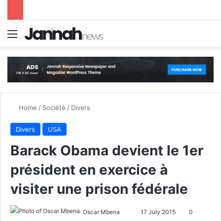
Menu
S
Home
/
Société
/
Divers
Divers
USA
Barack Obama devient le 1er
président en exercice à
visiter une prison fédérale
Oscar Mbena
S
17 July 2015
0