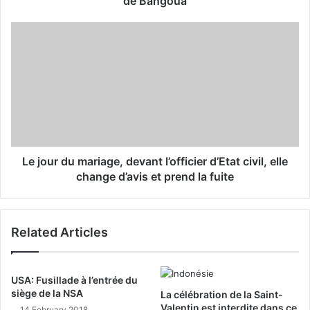
de Bangoua
e
s
s
Le jour du mariage, devant l’officier d’Etat civil, elle
change d’avis et prend la fuite
Related Articles
USA: Fusillade à l’entrée du
siège de la NSA
La célébration de la Saint-
Valentin est interdite dans ce
14 February 2018