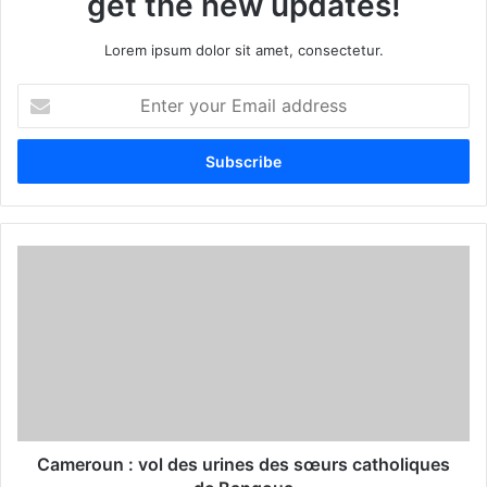
get the new updates!
Lorem ipsum dolor sit amet, consectetur.
E
n
t
e
r
y
o
u
r
E
m
a
i
l
a
d
d
Cameroun : vol des urines des sœurs catholiques
r