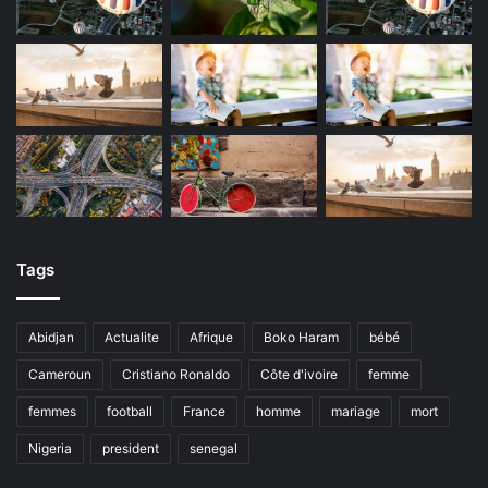
Tags
Abidjan
Actualite
Afrique
Boko Haram
bébé
Cameroun
Cristiano Ronaldo
Côte d'ivoire
femme
femmes
football
France
homme
mariage
mort
Nigeria
president
senegal