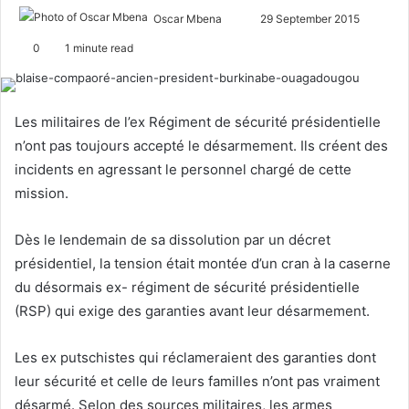
Oscar Mbena
S
29 September 2015
e
0
1 minute read
n
d
a
Les militaires de l’ex Régiment de sécurité présidentielle
n
n’ont pas toujours accepté le désarmement. Ils créent des
e
incidents en agressant le personnel chargé de cette
m
mission.
a
i
Dès le lendemain de sa dissolution par un décret
l
présidentiel, la tension était montée d’un cran à la caserne
du désormais ex- régiment de sécurité présidentielle
(RSP) qui exige des garanties avant leur désarmement.
Les ex putschistes qui réclameraient des garanties dont
leur sécurité et celle de leurs familles n’ont pas vraiment
désarmé. Selon des sources militaires, les armes