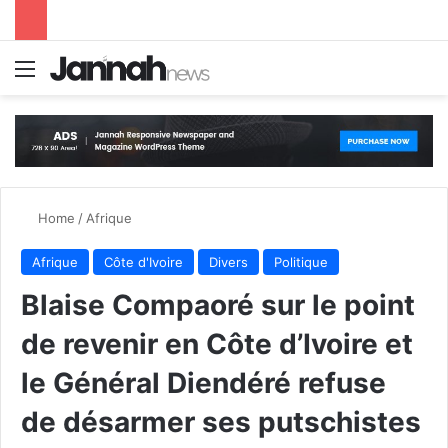
Menu
S
Home
/
Afrique
Afrique
Côte d'Ivoire
Divers
Politique
Blaise Compaoré sur le point
de revenir en Côte d’Ivoire et
le Général Diendéré refuse
de désarmer ses putschistes