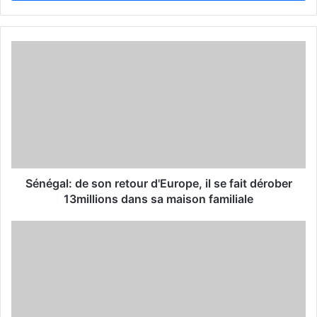
r
y
o
u
r
E
m
a
i
l
a
d
d
Sénégal: de son retour d'Europe, il se fait dérober
r
13millions dans sa maison familiale
e
s
s