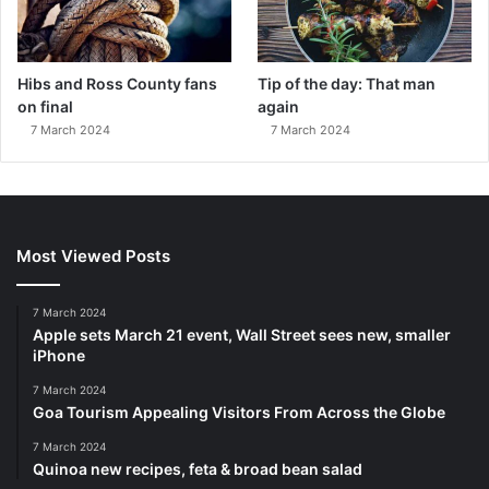
Hibs and Ross County fans
Tip of the day: That man
on final
again
7 March 2024
7 March 2024
Most Viewed Posts
7 March 2024
Apple sets March 21 event, Wall Street sees new, smaller
iPhone
7 March 2024
Goa Tourism Appealing Visitors From Across the Globe
7 March 2024
Quinoa new recipes, feta & broad bean salad