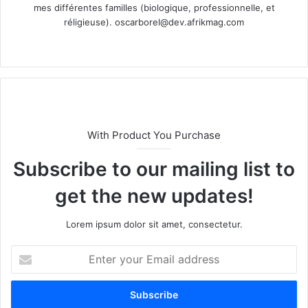
mes différentes familles (biologique, professionnelle, et
réligieuse).
oscarborel@dev.afrikmag.com
We
bsi
te
With Product You Purchase
Subscribe to our mailing list to
get the new updates!
Lorem ipsum dolor sit amet, consectetur.
E
n
t
e