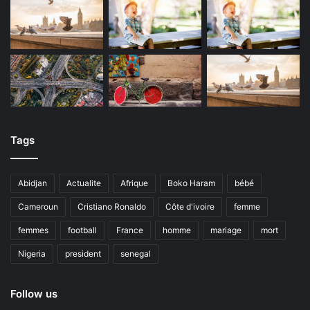
Tags
Abidjan
Actualite
Afrique
Boko Haram
bébé
Cameroun
Cristiano Ronaldo
Côte d'ivoire
femme
femmes
football
France
homme
mariage
mort
Nigeria
president
senegal
Follow us