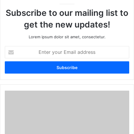
Subscribe to our mailing list to
get the new updates!
Lorem ipsum dolor sit amet, consectetur.
E
n
t
e
r
y
o
u
r
E
m
a
i
l