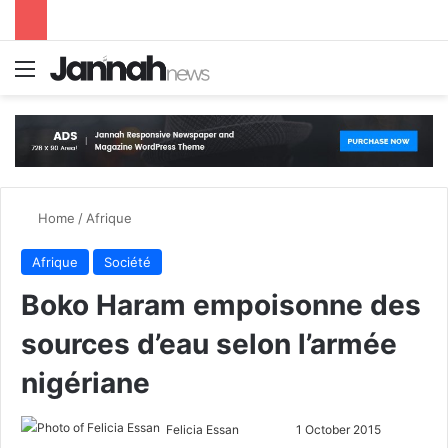
Menu
S
Home
/
Afrique
Afrique
Société
Boko Haram empoisonne des
sources d’eau selon l’armée
nigériane
Felicia Essan
F
S
1 October 2015