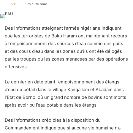
o
e
501
1 minute read
l
n
l
d
o
a
Des informations atteignant l’armée nigériane indiquent
w
n
que les terroristes de Boko Haram ont maintenant recours
o
e
à l’empoisonnement des sources d’eau comme des puits
n
m
et des cours d’eau dans les zones qu’ils ont été délogés
X
a
par les troupes ou les zones menacées par des opérations
i
l
offensives.
Le dernier en date étant l’empoisonnement des étangs
d’eau du bétail dans le village Kangallam et Abadam dans
l’Etat de Borno, où un grand nombre de bovins sont morts
après avoir bu l’eau potable dans les étangs.
Des informations crédibles à la disposition du
Commandement indique que si aucune vie humaine n’a