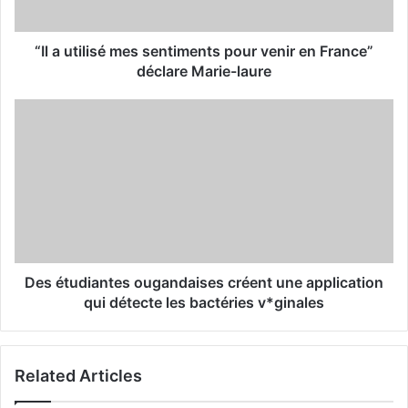
a
d
d
“Il a utilisé mes sentiments pour venir en France”
r
déclare Marie-laure
e
s
s
Des étudiantes ougandaises créent une application
qui détecte les bactéries v*ginales
Related Articles