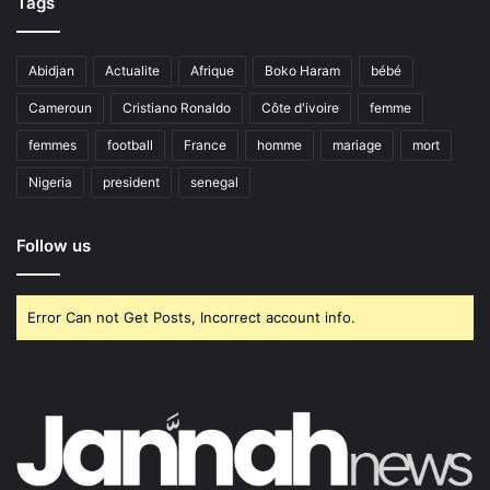
Tags
Abidjan
Actualite
Afrique
Boko Haram
bébé
Cameroun
Cristiano Ronaldo
Côte d'ivoire
femme
femmes
football
France
homme
mariage
mort
Nigeria
president
senegal
Follow us
Error Can not Get Posts, Incorrect account info.