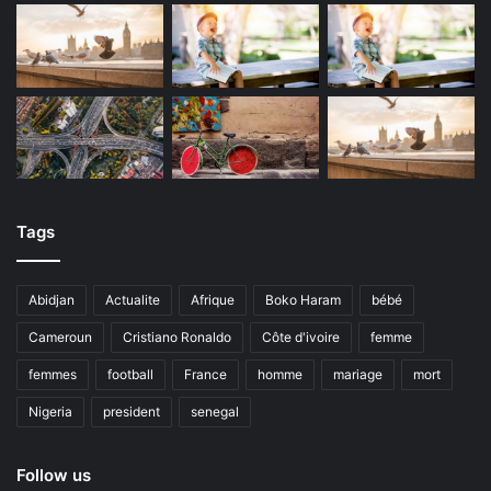
Tags
Abidjan
Actualite
Afrique
Boko Haram
bébé
Cameroun
Cristiano Ronaldo
Côte d'ivoire
femme
femmes
football
France
homme
mariage
mort
Nigeria
president
senegal
Follow us