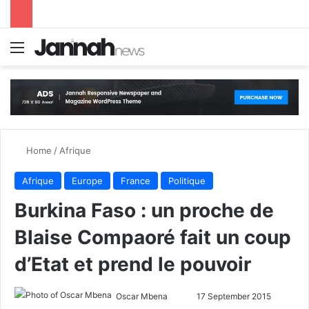
Menu
S
Home
/
Afrique
Afrique
Europe
France
Politique
Burkina Faso : un proche de
Blaise Compaoré fait un coup
d’Etat et prend le pouvoir
Oscar Mbena
S
17 September 2015