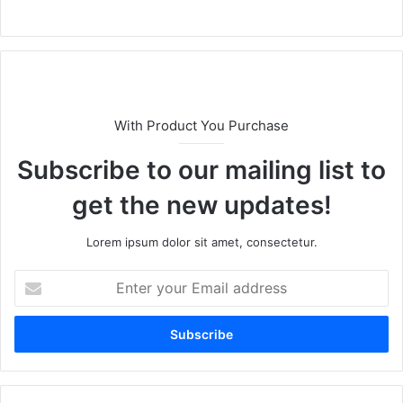
We
bsi
te
With Product You Purchase
Subscribe to our mailing list to
get the new updates!
Lorem ipsum dolor sit amet, consectetur.
E
n
t
e
r
y
o