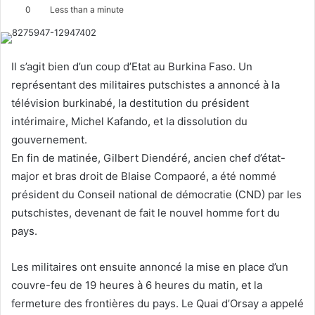
e
0
Less than a minute
n
d
a
Il s’agit bien d’un coup d’Etat au Burkina Faso. Un
n
représentant des militaires putschistes a annoncé à la
e
télévision burkinabé, la destitution du président
m
intérimaire, Michel Kafando, et la dissolution du
a
gouvernement.
i
l
En fin de matinée, Gilbert Diendéré, ancien chef d’état-
major et bras droit de Blaise Compaoré, a été nommé
président du Conseil national de démocratie (CND) par les
putschistes, devenant de fait le nouvel homme fort du
pays.
Les militaires ont ensuite annoncé la mise en place d’un
couvre-feu de 19 heures à 6 heures du matin, et la
fermeture des frontières du pays. Le Quai d’Orsay a appelé