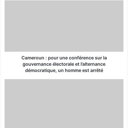
u
r
E
m
a
i
l
a
d
d
Cameroun : pour une conférence sur la
r
gouvernance électorale et l’alternance
e
démocratique, un homme est arrêté
s
s