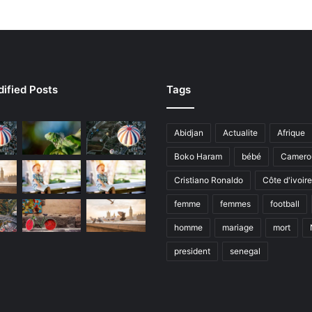
ified Posts
Tags
Abidjan
Actualite
Afrique
Boko Haram
bébé
Camero
Cristiano Ronaldo
Côte d'ivoire
femme
femmes
football
homme
mariage
mort
president
senegal