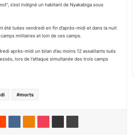
 mot”, s’est indigné un habitant de Nyakabiga sous
 été tuées vendredi en fin d’après-midi et dans la nuit
 camps militaires et loin de ces camps.
edi après-midi un bilan d’au moins 12 assaillants tués
lessés, lors de l’attaque simultanée des trois camps
di
morts
Reddit
VKontakte
Odnoklassniki
Pocket
Share via Email
Print