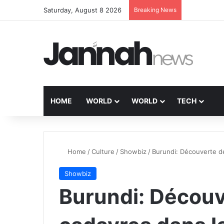
Saturday, August 8 2026
Breaking News
HOME
WORLD
WORLD
TECH
Home
/
Culture
/
Showbiz
/
Burundi: Découverte d
Showbiz
Burundi: Découv