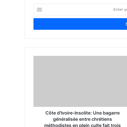
E
n
t
e
r
y
o
u
r
E
m
a
i
l
a
d
d
r
Côte d'Ivoire-Insolite: Une bagarre
e
généralisée entre chrétiens
s
méthodistes en plein culte fait trois
s