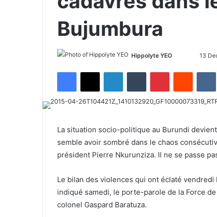
cadavres dans l
Bujumbura
Hippolyte YEO
F
S
13 De
o
e
Facebook
X
LinkedIn
Tumblr
Pinterest
Reddit
VK
l
n
l
d
o
a
w
n
o
e
La situation socio-politique au Burundi devient 
n
m
semble avoir sombré dans le chaos consécutiv
X
a
président Pierre Nkurunziza. Il ne se passe pa
i
l
Le bilan des violences qui ont éclaté vendredi 
indiqué samedi, le porte-parole de la Force de
colonel Gaspard Baratuza.