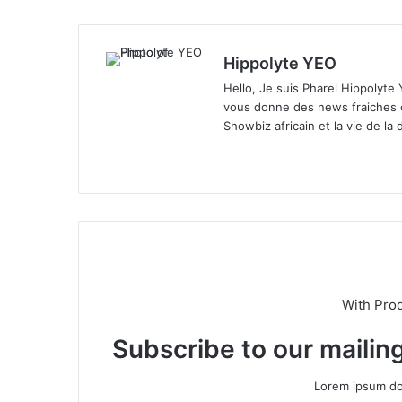
Hippolyte YEO
Hello, Je suis Pharel Hippolyte
vous donne des news fraiches c
Showbiz africain et la vie de la 
We
X
bsi
te
With Pro
Subscribe to our mailing
Lorem ipsum dol