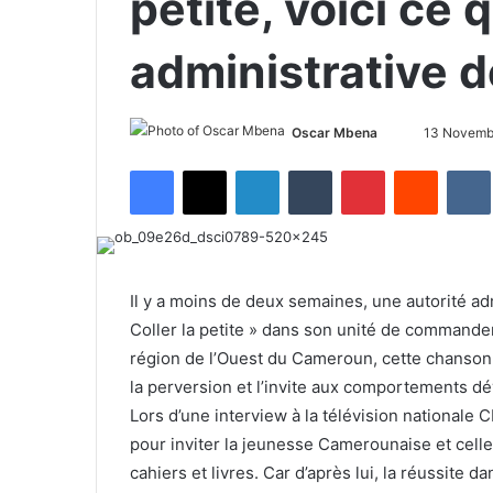
petite, voici ce q
administrative 
Oscar Mbena
S
13 Novemb
e
Facebook
X
LinkedIn
Tumblr
Pinterest
Reddit
VK
n
d
a
n
e
Il y a moins de deux semaines, une autorité admi
m
Coller la petite » dans son unité de commandem
a
région de l’Ouest du Cameroun, cette chanson n’
i
la perversion et l’invite aux comportements dé
l
Lors d’une interview à la télévision nationale C
pour inviter la jeunesse Camerounaise et celle 
cahiers et livres. Car d’après lui, la réussite da