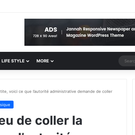
Random 
LIFE STYLE
MORE
tite, voici ce que l’autorité administrative demande de coller
sique
eu de coller la