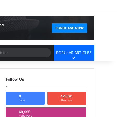
Facebook
X
YouTube
Instagram
Log In
Random Article
Sidebar
Article
Search
POPULAR ARTICLES
for
Follow Us
0
47,000
Fans
Abonnés
69,995
Followers