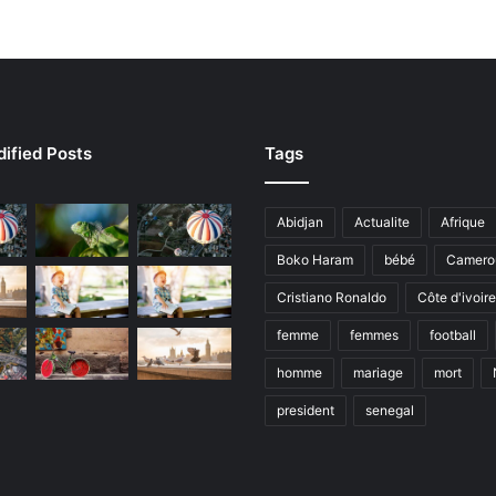
ified Posts
Tags
Abidjan
Actualite
Afrique
Boko Haram
bébé
Camero
Cristiano Ronaldo
Côte d'ivoire
femme
femmes
football
homme
mariage
mort
president
senegal