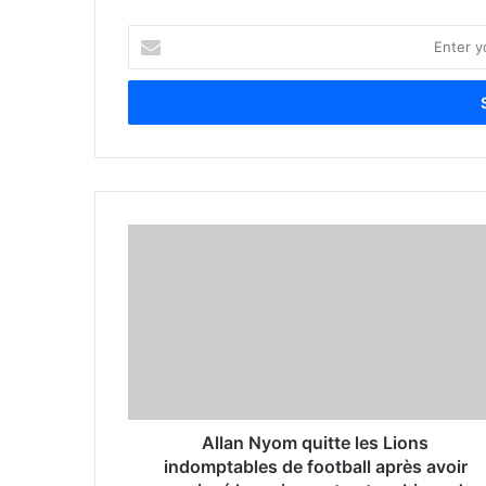
E
n
t
e
r
y
o
u
r
E
m
a
i
l
a
d
d
r
Allan Nyom quitte les Lions
e
indomptables de football après avoir
s