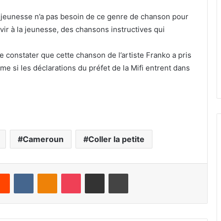
e la jeunesse n’a pas besoin de ce genre de chanson pour
vir à la jeunesse, des chansons instructives qui
de constater que cette chanson de l’artiste Franko a pris
e si les déclarations du préfet de la Mifi entrent dans
Cameroun
Coller la petite
Reddit
VKontakte
Odnoklassniki
Pocket
Share via Email
Print