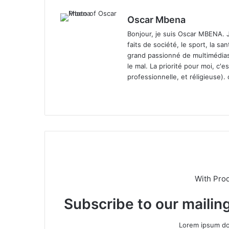
Oscar Mbena
Bonjour, je suis Oscar MBENA. Je 
faits de société, le sport, la san
grand passionné de multimédias. 
le mal. La priorité pour moi, c'e
professionnelle, et réligieuse).
We
bsi
te
With Pro
Subscribe to our mailing
Lorem ipsum dol