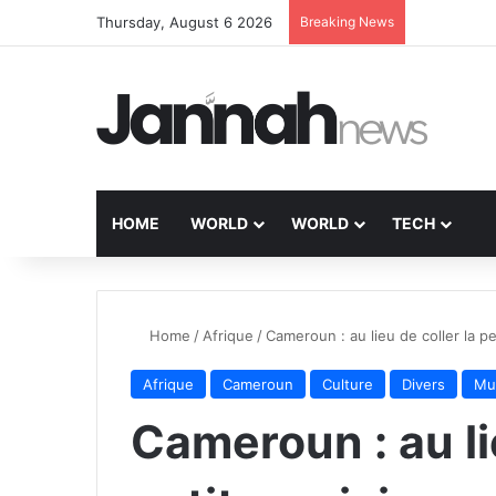
Thursday, August 6 2026
Breaking News
HOME
WORLD
WORLD
TECH
Home
/
Afrique
/
Cameroun : au lieu de coller la pe
Afrique
Cameroun
Culture
Divers
Mu
Cameroun : au li