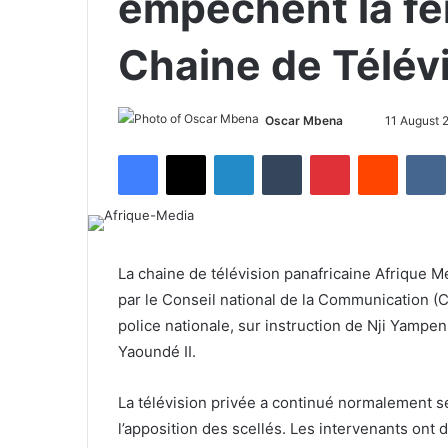
empêchent la fe
Chaine de Télév
Oscar Mbena
S
11 August 
e
Facebook
X
LinkedIn
Tumblr
Pinterest
Reddit
VK
n
d
a
n
e
La chaine de télévision panafricaine Afrique 
m
par le Conseil national de la Communication (C
a
police nationale, sur instruction de Nji Yamp
i
Yaoundé II.
l
La télévision privée a continué normalement 
l’apposition des scellés. Les intervenants ont 