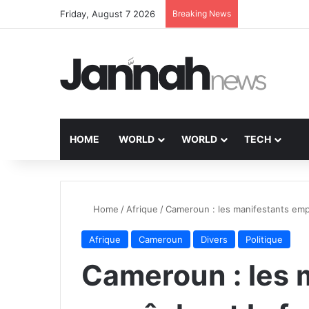
Friday, August 7 2026
Breaking News
HOME
WORLD
WORLD
TECH
Home
/
Afrique
/
Cameroun : les manifestants emp
Afrique
Cameroun
Divers
Politique
Cameroun : les 