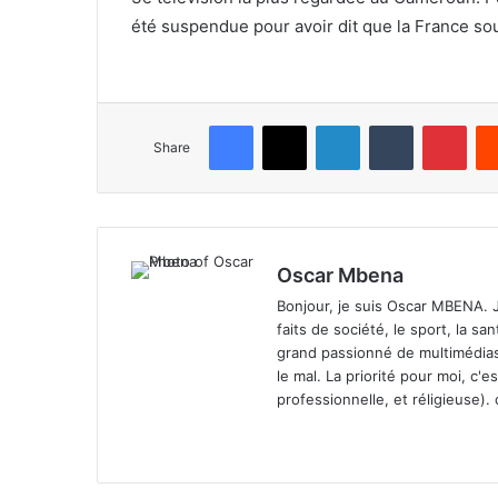
été suspendue pour avoir dit que la France so
Facebook
X
LinkedIn
Tumblr
Pinterest
Share
Oscar Mbena
Bonjour, je suis Oscar MBENA. Je 
faits de société, le sport, la san
grand passionné de multimédias. 
le mal. La priorité pour moi, c'e
professionnelle, et réligieuse).
We
bsi
te