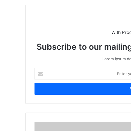
With Pro
Subscribe to our mailing
Lorem ipsum dol
E
n
t
e
r
y
o
u
r
E