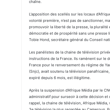
chaîne.
L’apposition des scellés sur les locaux d’Afriq
volonté première, n’est pas de sanctionner, mai
promouvoir la liberté de la presse, la pluralité 
démocratie et de prospérité sans une presse li
Tobie Hond, secrétaire général du Conseil nat
Les panélistes de la chaine de télévision privé
instructions de la France. Ils ramènent sur le 
France pour le renversement du régime de Yao
(Snjc), avait soutenu la télévision panafricain
expiré depuis 6 mois, est illégitime.
Après la suspension d’Afrique Média par le CNC,
administratif pour surseoir à cette décision et 
rappel, la chaine de télévision, Afrique Média,
3e télévision la plus regardée au Cameroun. P