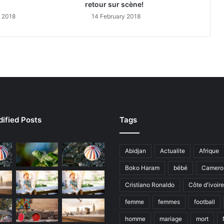
retour sur scène!
y 2018
14 February 2018
ified Posts
Tags
Abidjan
Actualite
Afrique
Boko Haram
bébé
Camero
Cristiano Ronaldo
Côte d'ivoire
femme
femmes
football
homme
mariage
mort