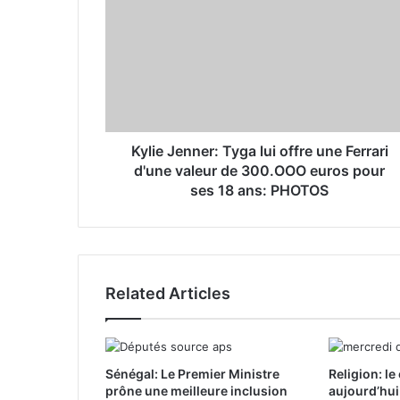
m
a
i
l
a
d
d
r
Kylie Jenner: Tyga lui offre une Ferrari
e
d'une valeur de 300.OOO euros pour
s
ses 18 ans: PHOTOS
s
Related Articles
Sénégal: Le Premier Ministre
Religion: l
prône une meilleure inclusion
aujourd’hui