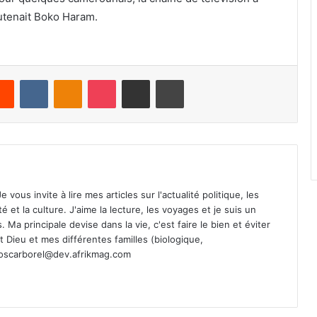
utenait Boko Haram.
Reddit
VKontakte
Odnoklassniki
Pocket
Share via Email
Print
vous invite à lire mes articles sur l'actualité politique, les
té et la culture. J'aime la lecture, les voyages et je suis un
Ma principale devise dans la vie, c'est faire le bien et éviter
st Dieu et mes différentes familles (biologique,
oscarborel@dev.afrikmag.com