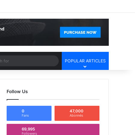
Facebook
X
YouTube
Instagram
Log In
Random Article
Sidebar
Article
Search
POPULAR ARTICLES
for
Follow Us
0
47,000
Fans
Abonnés
69,995
Followers