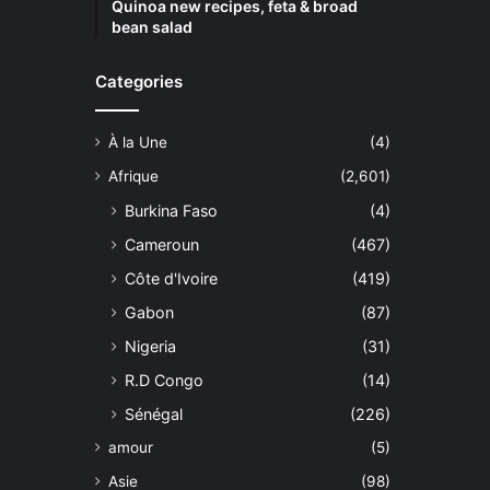
Quinoa new recipes, feta & broad
bean salad
Categories
À la Une
(4)
Afrique
(2,601)
Burkina Faso
(4)
Cameroun
(467)
Côte d'Ivoire
(419)
Gabon
(87)
Nigeria
(31)
R.D Congo
(14)
Sénégal
(226)
amour
(5)
Asie
(98)