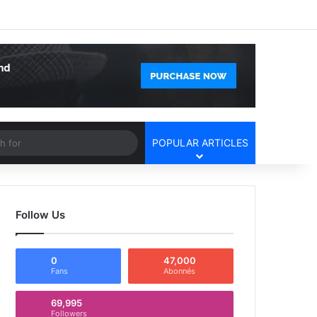
Facebook
X
YouTube
Instagram
Log In
Random Article
Sidebar
Article
Search
POPULAR ARTICLES
for
Follow Us
0
47,000
Fans
Abonnés
69,995
Followers