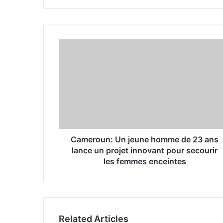
y
o
u
r
E
m
a
i
l
a
d
d
r
Cameroun: Un jeune homme de 23 ans
e
lance un projet innovant pour secourir
s
les femmes enceintes
s
Related Articles