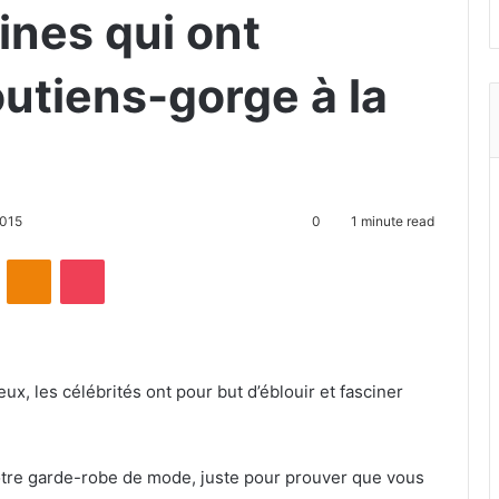
aines qui ont
outiens-gorge à la
2015
0
1 minute read
ontakte
Odnoklassniki
Pocket
x, les célébrités ont pour but d’éblouir et fasciner
 votre garde-robe de mode, juste pour prouver que vous