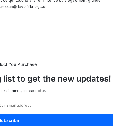
t ce qui touche à la féminité. Je suis également grande
ciaessan@dev.afrikmag.com
duct You Purchase
 list to get the new updates!
or sit amet, consectetur.