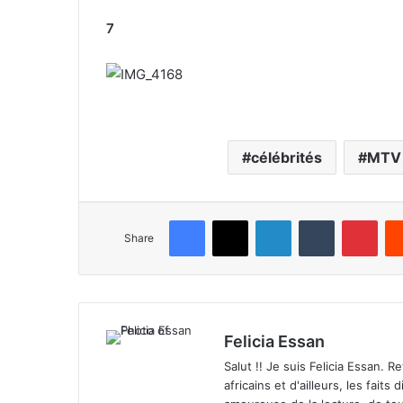
7
célébrités
MTV
Facebook
X
LinkedIn
Tumblr
Pinterest
Share
Felicia Essan
Salut !! Je suis Felicia Essan. 
africains et d'ailleurs, les fait