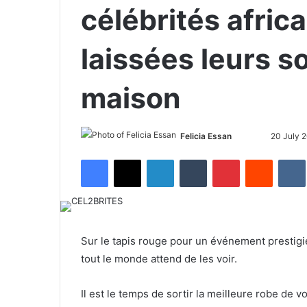
célébrités afric
laissées leurs s
maison
Felicia Essan
F
S
20 July 
o
e
Facebook
X
LinkedIn
Tumblr
Pinterest
Reddit
VK
l
n
l
d
o
a
w
n
o
e
Sur le tapis rouge pour un événement prestigieu
n
m
tout le monde attend de les voir.
X
a
i
Il est le temps de sortir la meilleure robe de
l