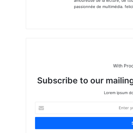
amoureuse de la lecture, de tou
passionnée de multimédia.
feli
We
X
bsi
te
With Pro
Subscribe to our mailing
Lorem ipsum dol
E
n
t
e
r