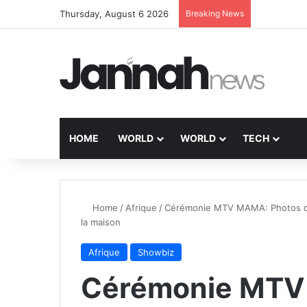
Thursday, August 6 2026
Breaking News
HOME
WORLD
WORLD
TECH
Home
/
Afrique
/
Cérémonie MTV MAMA: Photos de c
la maison
Afrique
Showbiz
Cérémonie MTV