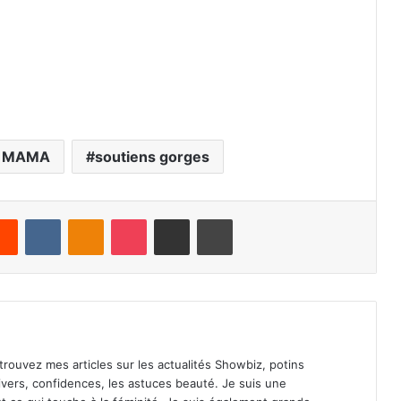
 MAMA
soutiens gorges
Reddit
VKontakte
Odnoklassniki
Pocket
Share via Email
Print
Retrouvez mes articles sur les actualités Showbiz, potins
s divers, confidences, les astuces beauté. Je suis une