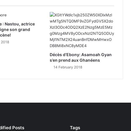
e : Nastou, actrice
signe son grand
scène!
y 2018
Décès d’Ebony: Asamoah Gyan
s’en prend aux Ghanéens
14 February 2018
ified Posts
Tags