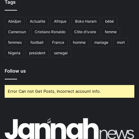
Tags
Abidjan
Actualite
Afrique
Boko Haram
bébé
Cameroun
Cristiano Ronaldo
Côte d'ivoire
femme
femmes
football
France
homme
mariage
mort
Nigeria
president
senegal
Follow us
Error Can not Get Posts, Incorrect account info.