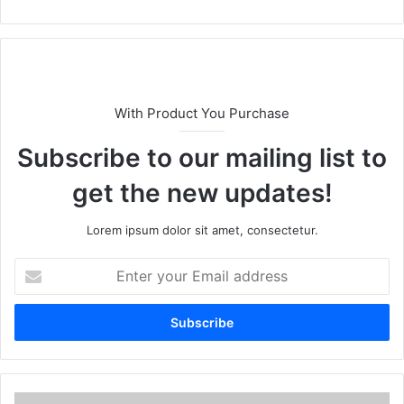
bsi
te
With Product You Purchase
Subscribe to our mailing list to
get the new updates!
Lorem ipsum dolor sit amet, consectetur.
E
n
t
e
r
y
o
u