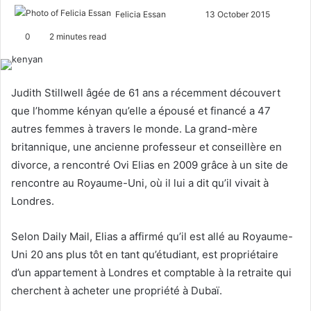
Felicia Essan
F
S
13 October 2015
o
e
0
2 minutes read
l
n
l
d
o
a
Judith Stillwell âgée de 61 ans a récemment découvert
w
n
que l’homme kényan qu’elle a épousé et financé a 47
o
e
autres femmes à travers le monde. La grand-mère
n
m
britannique, une ancienne professeur et conseillère en
X
a
divorce, a rencontré Ovi Elias en 2009 grâce à un site de
i
l
rencontre au Royaume-Uni, où il lui a dit qu’il vivait à
Londres.
Selon Daily Mail, Elias a affirmé qu’il est allé au Royaume-
Uni 20 ans plus tôt en tant qu’étudiant, est propriétaire
d’un appartement à Londres et comptable à la retraite qui
cherchent à acheter une propriété à Dubaï.