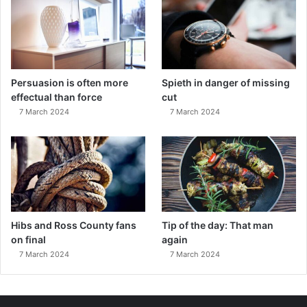
Persuasion is often more
Spieth in danger of missing
effectual than force
cut
7 March 2024
7 March 2024
Hibs and Ross County fans
Tip of the day: That man
on final
again
7 March 2024
7 March 2024