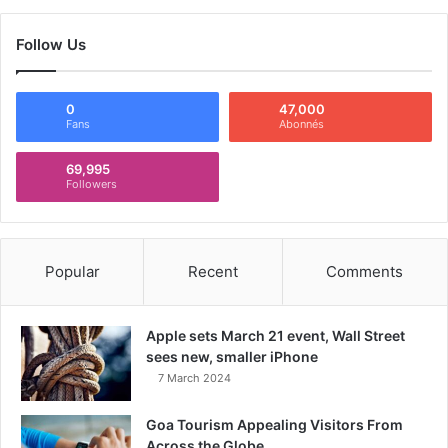
Follow Us
0
47,000
Fans
Abonnés
69,995
Followers
Popular
Recent
Comments
Apple sets March 21 event, Wall Street
sees new, smaller iPhone
7 March 2024
Goa Tourism Appealing Visitors From
Across the Globe