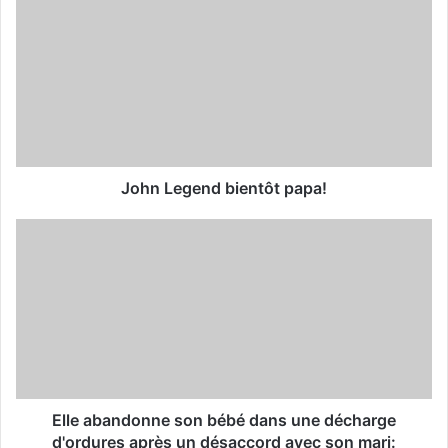
r
E
m
a
i
l
a
d
d
John Legend bientôt papa!
r
e
s
s
Elle abandonne son bébé dans une décharge
d'ordures après un désaccord avec son mari: