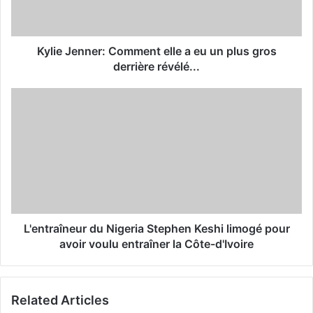
l
a
d
d
Kylie Jenner: Comment elle a eu un plus gros
r
derrière révélé...
e
s
s
L'entraîneur du Nigeria Stephen Keshi limogé pour
avoir voulu entraîner la Côte-d'Ivoire
Related Articles