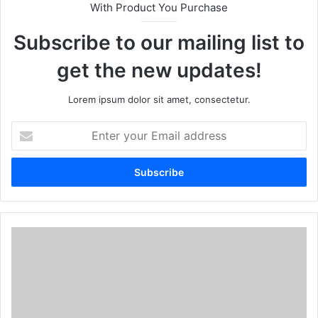
With Product You Purchase
Subscribe to our mailing list to
get the new updates!
Lorem ipsum dolor sit amet, consectetur.
E
n
t
e
r
y
o
u
r
E
m
a
i