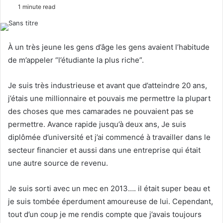
o
e
1 minute read
l
n
l
d
o
a
À un très jeune les gens d’âge les gens avaient l’habitude
w
n
de m’appeler “l’étudiante la plus riche”.
o
e
n
m
Je suis très industrieuse et avant que d’atteindre 20 ans,
X
a
j’étais une millionnaire et pouvais me permettre la plupart
i
des choses que mes camarades ne pouvaient pas se
l
permettre. Avance rapide jusqu’à deux ans, Je suis
diplômée d’université et j’ai commencé à travailler dans le
secteur financier et aussi dans une entreprise qui était
une autre source de revenu.
Je suis sorti avec un mec en 2013…. il était super beau et
je suis tombée éperdument amoureuse de lui. Cependant,
tout d’un coup je me rendis compte que j’avais toujours