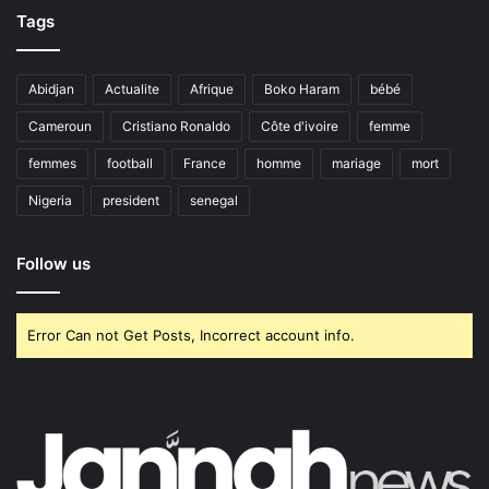
Tags
Abidjan
Actualite
Afrique
Boko Haram
bébé
Cameroun
Cristiano Ronaldo
Côte d'ivoire
femme
femmes
football
France
homme
mariage
mort
Nigeria
president
senegal
Follow us
Error Can not Get Posts, Incorrect account info.