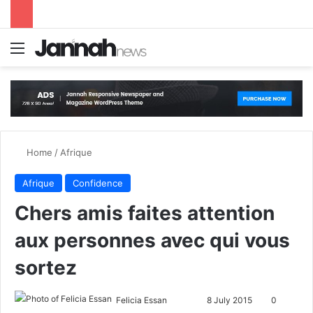
Menu
S
Home
/
Afrique
Afrique
Confidence
Chers amis faites attention
aux personnes avec qui vous
sortez
Felicia Essan
F
S
8 July 2015
0