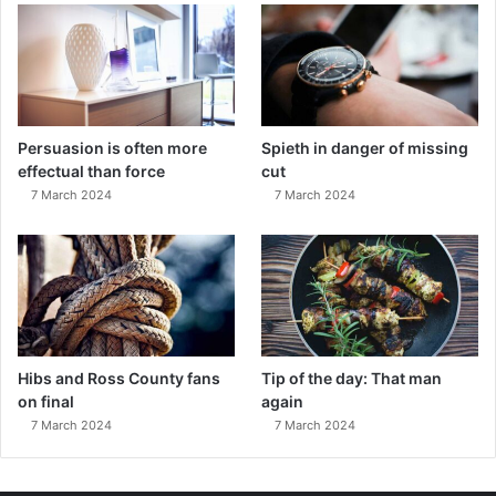
Persuasion is often more
Spieth in danger of missing
effectual than force
cut
7 March 2024
7 March 2024
Hibs and Ross County fans
Tip of the day: That man
on final
again
7 March 2024
7 March 2024