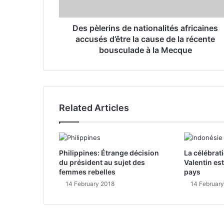
d
r
Des pèlerins de nationalités africaines
e
accusés d’être la cause de la récente
s
bousculade à la Mecque
s
Related Articles
Philippines: Étrange décision
La célébrati
du président au sujet des
Valentin est
femmes rebelles
pays
14 February 2018
14 Februar