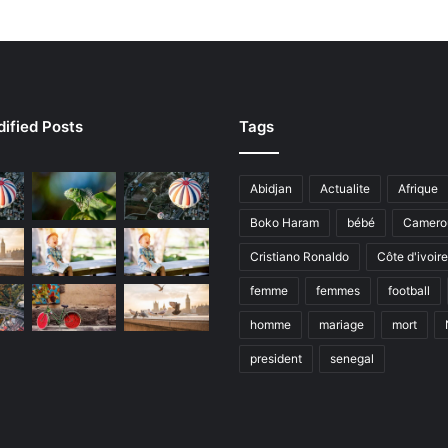
ified Posts
Tags
Abidjan
Actualite
Afrique
Boko Haram
bébé
Camero
Cristiano Ronaldo
Côte d'ivoire
femme
femmes
football
homme
mariage
mort
president
senegal