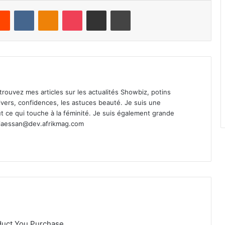
Reddit
VKontakte
Odnoklassniki
Pocket
Share via Email
Print
Retrouvez mes articles sur les actualités Showbiz, potins
s divers, confidences, les astuces beauté. Je suis une
t ce qui touche à la féminité. Je suis également grande
ciaessan@dev.afrikmag.com
duct You Purchase