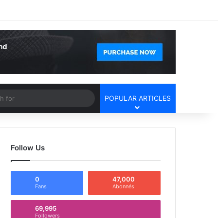
Facebook
X
YouTube
Instagram
Log In
Random Article
Sidebar
Article
Search
POPULAR ARTICLES
for
Follow Us
0
47,000
Fans
Abonnés
69,995
Followers