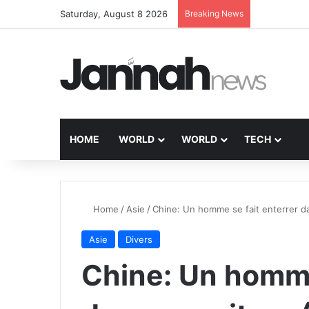
Saturday, August 8 2026
Breaking News
HOME
WORLD
WORLD
TECH
Home
/
Asie
/
Chine: Un homme se fait enterrer d
Asie
Divers
Chine: Un homme