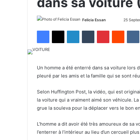
dans sa voiture
Felicia Essan
F
S
25 Septe
o
e
Facebook
X
LinkedIn
Tumblr
Pinterest
Reddit
VK
l
n
l
d
o
a
w
n
o
e
Un homme a été enterré dans sa voiture lors d’
n
m
pleuré par les amis et la famille qui se sont ré
X
a
i
Selon Huffington Post, la vidéo, qui est origin
l
la voiture qui a vraiment aimé son véhicule. La 
grue la souleva pour la déplacer vers le bon en
L’homme a dit avoir été très amoureux de sa 
l’enterrer à l’intérieur au lieu d’un cercueil plus