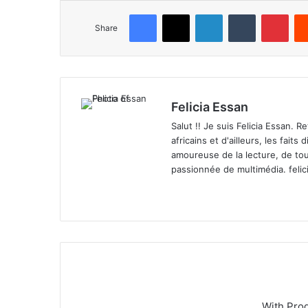
Facebook
X
LinkedIn
Tumblr
Pinterest
Share
Felicia Essan
Salut !! Je suis Felicia Essan. 
africains et d'ailleurs, les fait
amoureuse de la lecture, de tou
passionnée de multimédia.
feli
We
X
bsi
te
With Pro