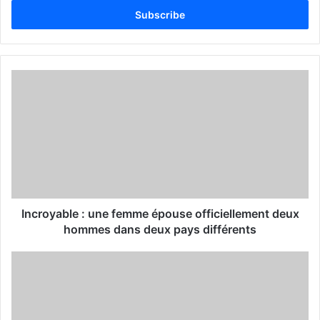
t
e
r
y
o
u
r
E
m
a
i
l
a
d
d
Incroyable : une femme épouse officiellement deux
r
hommes dans deux pays différents
e
s
s