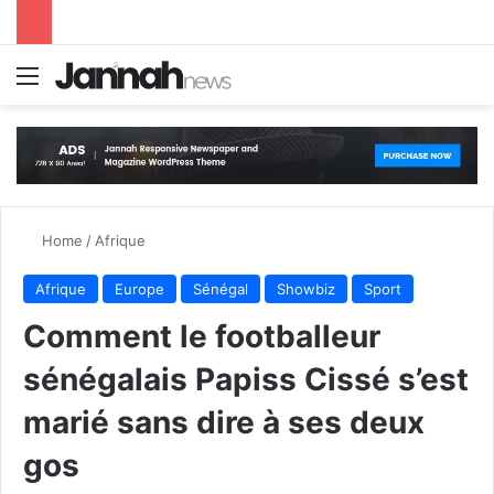
Menu
S
Home
/
Afrique
Afrique
Europe
Sénégal
Showbiz
Sport
Comment le footballeur
sénégalais Papiss Cissé s’est
marié sans dire à ses deux
gos