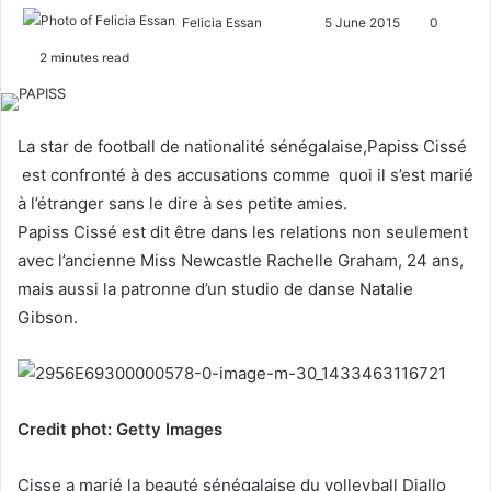
Felicia Essan
F
S
5 June 2015
0
o
e
2 minutes read
l
n
l
d
o
a
La star de football de nationalité sénégalaise,Papiss Cissé
w
n
est confronté à des accusations comme quoi il s’est marié
o
e
à l’étranger sans le dire à ses petite amies.
n
m
Papiss Cissé est dit être dans les relations non seulement
X
a
avec l’ancienne Miss Newcastle Rachelle Graham, 24 ans,
i
l
mais aussi la patronne d’un studio de danse Natalie
Gibson.
Credit phot: Getty Images
Cisse a marié la beauté sénégalaise du volleyball Diallo