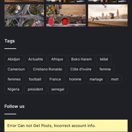
Tags
Abidjan
Actualite
Afrique
Boko Haram
bébé
Cameroun
Cristiano Ronaldo
Côte d'ivoire
femme
femmes
football
France
homme
mariage
mort
Nigeria
president
senegal
Follow us
Error Can not Get Posts, Incorrect account info.