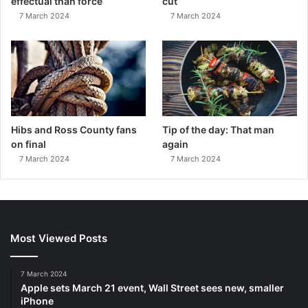
effectual than force
cut
7 March 2024
7 March 2024
Hibs and Ross County fans
Tip of the day: That man
on final
again
7 March 2024
7 March 2024
Most Viewed Posts
7 March 2024
Apple sets March 21 event, Wall Street sees new, smaller
iPhone