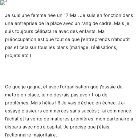
l
d
o
a
Je suis une femme née un 17 Mai. Je suis en fonction dans
w
n
une entreprise de la place avec un rang de cadre. Mais je
o
e
suis toujours célibataire avec des enfants. Ma
n
m
préoccupation est que tout ce que j’entreprends n’aboutit
X
a
pas et cela sur tous les plans (mariage, réalisations,
i
l
projets etc.)
Ce que je gagne, et avec l’organisation que j’essaie de
mettre en place, je ne devrais pas avoir trop de
problèmes. Mais hélas !!!! Je vais d’échec en échec. J’ai
essayé plusieurs commerces sans succès ; j’ai commencé
l’achat et la vente de matières premières, mon partenaire a
disparu avec notre capital. Je précise que j’étais
l’actionnaire majoritaire.