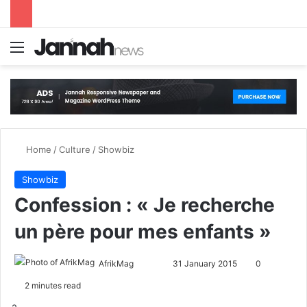
Menu
S
Home
/
Culture
/
Showbiz
Showbiz
Confession : « Je recherche
un père pour mes enfants »
AfrikMag
F
S
31 January 2015
0
o
e
2 minutes read
l
n