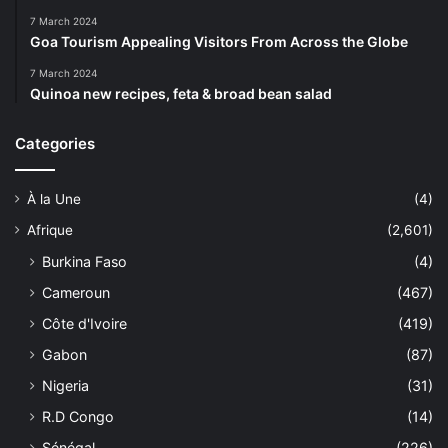
7 March 2024
Goa Tourism Appealing Visitors From Across the Globe
7 March 2024
Quinoa new recipes, feta & broad bean salad
Categories
À la Une
(4)
Afrique
(2,601)
Burkina Faso
(4)
Cameroun
(467)
Côte d'Ivoire
(419)
Gabon
(87)
Nigeria
(31)
R.D Congo
(14)
Sénégal
(226)