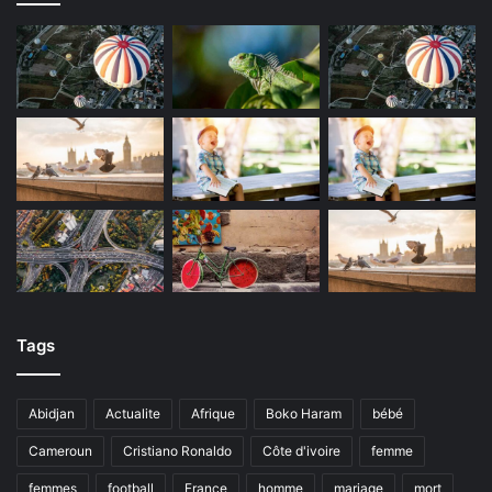
Tags
Abidjan
Actualite
Afrique
Boko Haram
bébé
Cameroun
Cristiano Ronaldo
Côte d'ivoire
femme
femmes
football
France
homme
mariage
mort