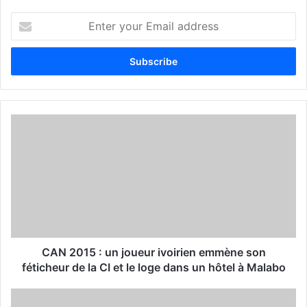
E
n
t
e
r
y
o
u
r
E
m
a
i
l
a
d
d
CAN 2015 : un joueur ivoirien emmène son
r
féticheur de la CI et le loge dans un hôtel à Malabo
e
s
s