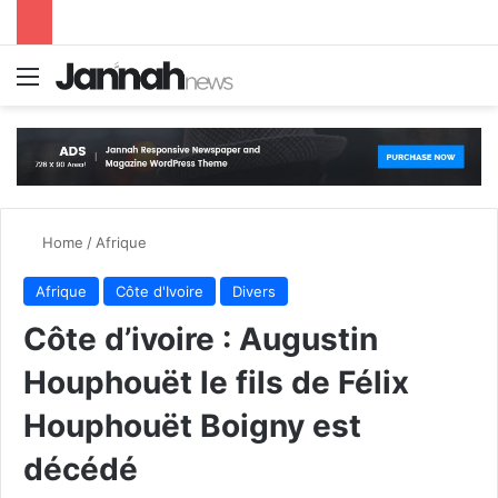
Menu
S
Home
/
Afrique
Afrique
Côte d'Ivoire
Divers
Côte d’ivoire : Augustin
Houphouët le fils de Félix
Houphouët Boigny est
décédé