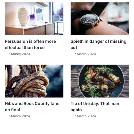
Persuasion is often more
Spieth in danger of missing
effectual than force
cut
7 March 2024
7 March 2024
Hibs and Ross County fans
Tip of the day: That man
on final
again
7 March 2024
7 March 2024