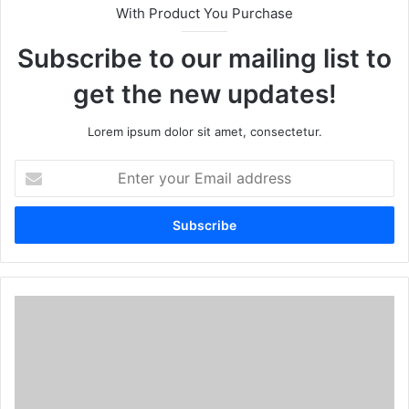
With Product You Purchase
Subscribe to our mailing list to
get the new updates!
Lorem ipsum dolor sit amet, consectetur.
E
n
t
e
r
y
o
u
r
E
m
a
i