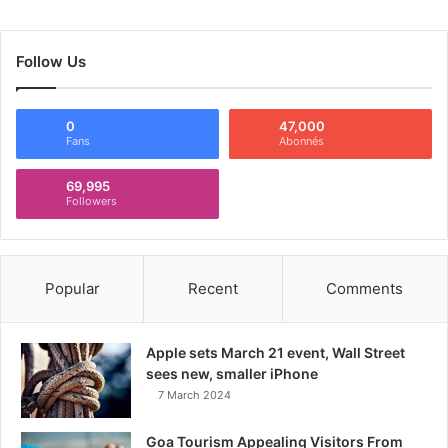
Follow Us
0
47,000
Fans
Abonnés
69,995
Followers
Popular
Recent
Comments
Apple sets March 21 event, Wall Street
sees new, smaller iPhone
7 March 2024
Goa Tourism Appealing Visitors From