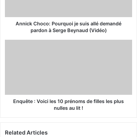
l
a
d
d
Annick Choco: Pourquoi je suis allé demandé
r
pardon à Serge Beynaud (Vidéo)
e
s
s
Enquête : Voici les 10 prénoms de filles les plus
nulles au lit !
Related Articles