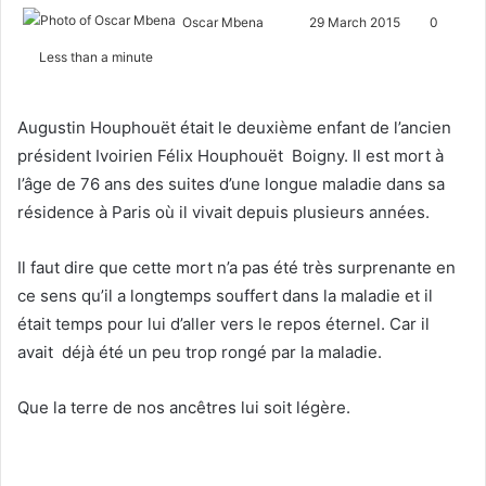
Oscar Mbena
S
29 March 2015
0
e
Less than a minute
n
d
Augustin Houphouët était le deuxième enfant de l’ancien
a
n
président Ivoirien Félix Houphouët Boigny. Il est mort à
e
l’âge de 76 ans des suites d’une longue maladie dans sa
m
résidence à Paris où il vivait depuis plusieurs années.
a
i
Il faut dire que cette mort n’a pas été très surprenante en
l
ce sens qu’il a longtemps souffert dans la maladie et il
était temps pour lui d’aller vers le repos éternel. Car il
avait déjà été un peu trop rongé par la maladie.
Que la terre de nos ancêtres lui soit légère.