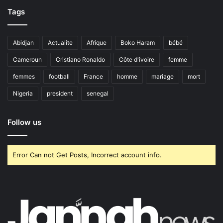
Tags
Abidjan
Actualite
Afrique
Boko Haram
bébé
Cameroun
Cristiano Ronaldo
Côte d'ivoire
femme
femmes
football
France
homme
mariage
mort
Nigeria
president
senegal
Follow us
Error Can not Get Posts, Incorrect account info.