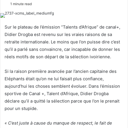
e
1 minute read
n
d
a
Sur le plateau de l’émission “Talents d’Afrique” de canal+,
n
Didier Drogba est revenu sur les vraies raisons de sa
e
retraite internationale. Le moins que l’on puisse dire c’est
m
qu’il a parlé sans convaincre, car incapable de donner les
a
réels motifs de son départ de la sélection ivoirienne.
i
l
Si la raison première avancée par l’ancien capitaine des
Eléphants était qu’on ne lui faisait plus confiance,
aujourd’hui les choses semblent évoluer. Dans l’émission
sportive de Canal +, Talent d’Afrique, Didier Drogba
déclare qu’il a quitté la sélection parce que l’on le prenait
pour un stupide.
« C’est juste à cause du manque de respect, le fait de