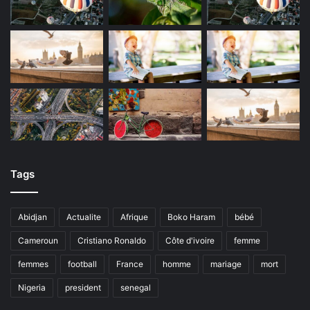
Tags
Abidjan
Actualite
Afrique
Boko Haram
bébé
Cameroun
Cristiano Ronaldo
Côte d'ivoire
femme
femmes
football
France
homme
mariage
mort
Nigeria
president
senegal