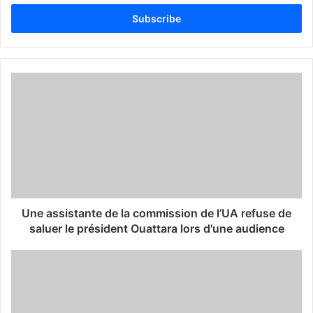
t
e
r
y
o
u
r
E
m
a
i
l
a
d
d
Une assistante de la commission de l’UA refuse de
r
saluer le président Ouattara lors d'une audience
e
s
s