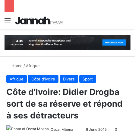
Menu
S
Home
/
Afrique
Afrique
Côte d'Ivoire
Divers
Sport
Côte d’Ivoire: Didier Drogba
sort de sa réserve et répond
à ses détracteurs
Oscar Mbena
S
6 June 2015
0