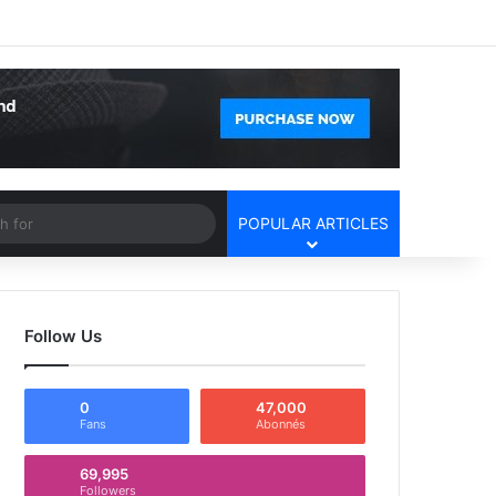
Facebook
X
YouTube
Instagram
Log In
Random Article
Sidebar
Article
Search
POPULAR ARTICLES
for
Follow Us
0
47,000
Fans
Abonnés
69,995
Followers