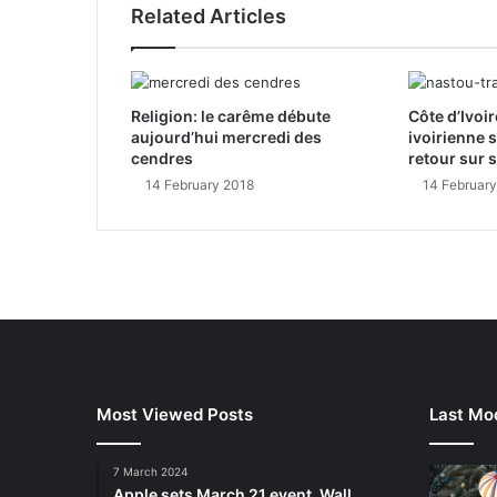
Related Articles
Religion: le carême débute
Côte d’Ivoir
aujourd’hui mercredi des
ivoirienne 
cendres
retour sur 
14 February 2018
14 Februar
Most Viewed Posts
Last Mod
7 March 2024
Apple sets March 21 event, Wall