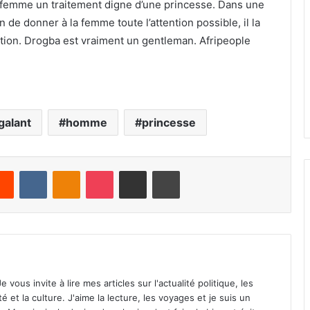
à la femme un traitement digne d’une princesse. Dans une
in de donner à la femme toute l’attention possible, il la
tion. Drogba est vraiment un gentleman. Afripeople
galant
homme
princesse
Reddit
VKontakte
Odnoklassniki
Pocket
Share via Email
Print
vous invite à lire mes articles sur l'actualité politique, les
té et la culture. J'aime la lecture, les voyages et je suis un