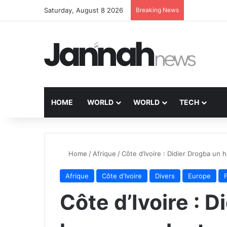
Saturday, August 8 2026
Breaking News
HOME
WORLD
WORLD
TECH
Home
/
Afrique
/
Côte d’Ivoire : Didier Drogba un
Afrique
Côte d'Ivoire
Divers
Europe
Côte d’Ivoire : 