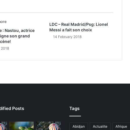
LDC – Real Madrid/Psg: Lionel
Messi a fait son choix
e : Nastou, actrice
signe son grand
14 February 2018
scène!
y 2018
ified Posts
Tags
Abidjan
Actualite
Afrique