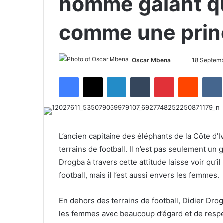
homme galant qu
comme une prin
Oscar Mbena
S
18 Septem
e
Facebook
X
LinkedIn
Tumblr
Pinterest
Reddit
VK
n
d
a
n
e
L’ancien capitaine des éléphants de la Côte d’I
m
terrains de football. Il n’est pas seulement un 
a
Drogba à travers cette attitude laisse voir qu’i
i
football, mais il l’est aussi envers les femmes.
l
En dehors des terrains de football, Didier Drogb
les femmes avec beaucoup d’égard et de respe