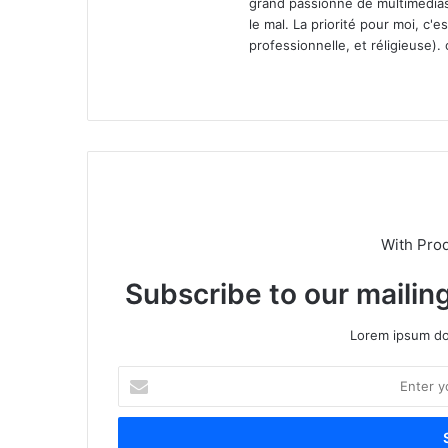
grand passionné de multimédias. 
le mal. La priorité pour moi, c'e
professionnelle, et réligieuse).
We
bsi
te
With Pro
Subscribe to our mailing
Lorem ipsum dol
E
n
t
e