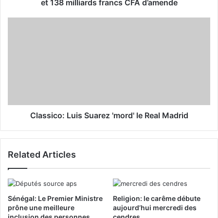
et 138 milliards francs CFA d’amende
e
s
s
Classico: Luis Suarez 'mord' le Real Madrid
Related Articles
Sénégal: Le Premier Ministre
Religion: le carême débute
prône une meilleure
aujourd’hui mercredi des
inclusion des personnes
cendres