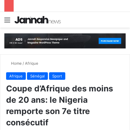
Menu
S
Home
/
Afrique
Afrique
Sénégal
Sport
Coupe d’Afrique des moins
de 20 ans: le Nigeria
remporte son 7e titre
consécutif