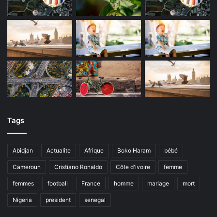
Tags
Abidjan
Actualite
Afrique
Boko Haram
bébé
Cameroun
Cristiano Ronaldo
Côte d'ivoire
femme
femmes
football
France
homme
mariage
mort
Nigeria
president
senegal