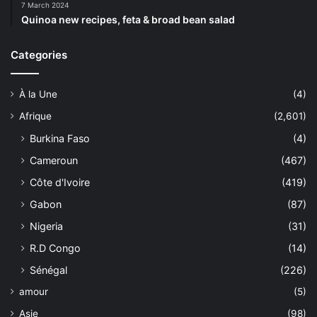
7 March 2024
Quinoa new recipes, feta & broad bean salad
Categories
À la Une
(4)
Afrique
(2,601)
Burkina Faso
(4)
Cameroun
(467)
Côte d'Ivoire
(419)
Gabon
(87)
Nigeria
(31)
R.D Congo
(14)
Sénégal
(226)
amour
(5)
Asie
(98)