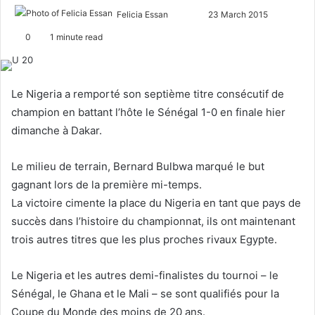
Felicia Essan
F
S
23 March 2015
o
e
0
1 minute read
l
n
l
d
o
a
Le Nigeria a remporté son septième titre consécutif de
w
n
champion en battant l’hôte le Sénégal 1-0 en finale hier
o
e
dimanche à Dakar.
n
m
X
a
Le milieu de terrain, Bernard Bulbwa marqué le but
i
gagnant lors de la première mi-temps.
l
La victoire cimente la place du Nigeria en tant que pays de
succès dans l’histoire du championnat, ils ont maintenant
trois autres titres que les plus proches rivaux Egypte.
Le Nigeria et les autres demi-finalistes du tournoi – le
Sénégal, le Ghana et le Mali – se sont qualifiés pour la
Coupe du Monde des moins de 20 ans.