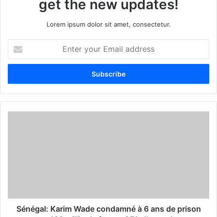
get the new updates!
Lorem ipsum dolor sit amet, consectetur.
E
n
t
e
r
y
o
u
r
E
m
a
i
l
a
d
d
Sénégal: Karim Wade condamné à 6 ans de prison
r