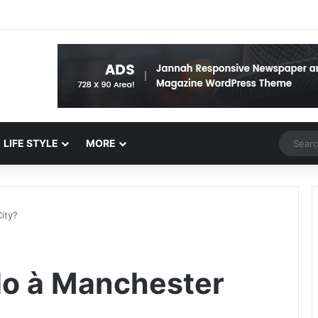
Random 
LIFE STYLE
MORE
ity?
do à Manchester