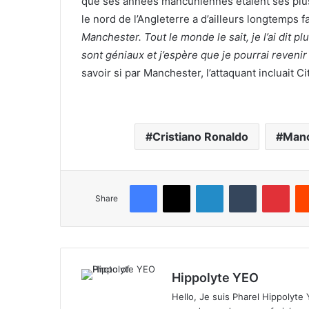
que ses années mancuniennes étaient ses plus b
le nord de l’Angleterre a d’ailleurs longtemps f
Manchester. Tout le monde le sait, je l’ai dit plu
sont géniaux et j’espère que je pourrai revenir
savoir si par Manchester, l’attaquant incluait Ci
Cristiano Ronaldo
Manc
Facebook
X
LinkedIn
Tumblr
Pinterest
Share
Hippolyte YEO
Hello, Je suis Pharel Hippolyte