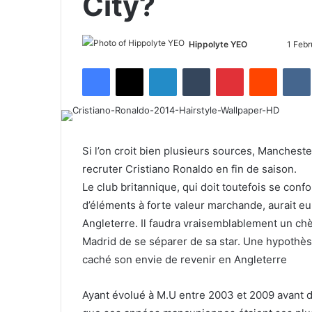
City?
Hippolyte YEO
F
S
1 Febr
o
e
Facebook
X
LinkedIn
Tumblr
Pinterest
Reddit
VK
l
n
l
d
o
a
w
n
o
e
Si l’on croit bien plusieurs sources, Manchester
n
m
recruter Cristiano Ronaldo en fin de saison.
X
a
Le club britannique, qui doit toutefois se conf
i
d’éléments à forte valeur marchande, aurait eu 
l
Angleterre. Il faudra vraisemblablement un ch
Madrid de se séparer de sa star. Une hypothèse
caché son envie de revenir en Angleterre
Ayant évolué à M.U entre 2003 et 2009 avant d