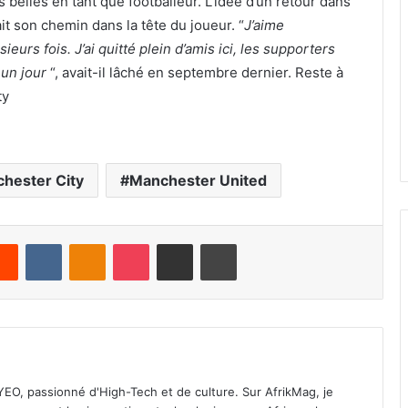
elles en tant que footballeur. L’idée d’un retour dans
ait son chemin dans la tête du joueur. “
J’aime
sieurs fois. J’ai quitté plein d’amis ici, les supporters
 un jour
“, avait-il lâché en septembre dernier. Reste à
ty
hester City
Manchester United
Reddit
VKontakte
Odnoklassniki
Pocket
Share via Email
Print
 YEO, passionné d'High-Tech et de culture. Sur AfrikMag, je