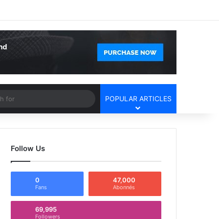
Facebook
X
YouTube
Instagram
Log In
Random Article
Sidebar
Article
Search
POPULAR ARTICLES
for
Follow Us
0
47,000
Fans
Abonnés
69,995
Followers