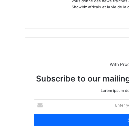
vous donne des news fraiches c
Showbiz africain et la vie de la 
We
X
bsi
te
With Pro
Subscribe to our mailing
Lorem ipsum dol
E
n
t
e
r