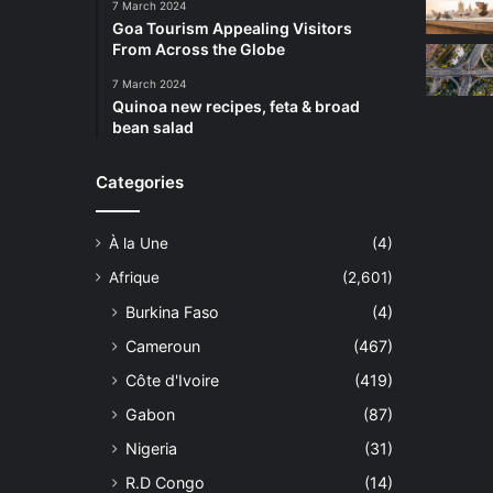
7 March 2024
Goa Tourism Appealing Visitors
From Across the Globe
7 March 2024
Quinoa new recipes, feta & broad
bean salad
Categories
À la Une
(4)
Afrique
(2,601)
Burkina Faso
(4)
Cameroun
(467)
Côte d'Ivoire
(419)
Gabon
(87)
Nigeria
(31)
R.D Congo
(14)