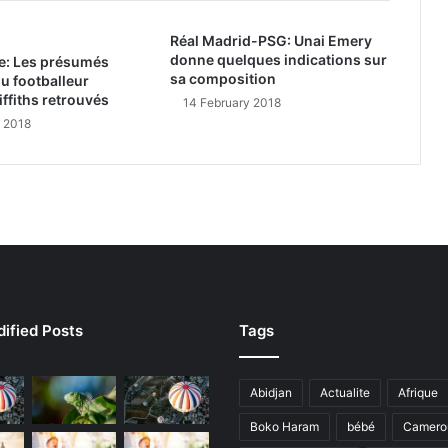
Réal Madrid-PSG: Unai Emery
donne quelques indications sur
re: Les présumés
sa composition
u footballeur
ffiths retrouvés
14 February 2018
y 2018
ified Posts
Tags
Abidjan
Actualite
Afrique
Boko Haram
bébé
Camero