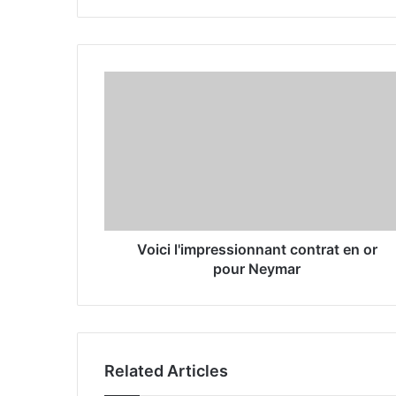
y
o
u
r
E
m
a
i
l
a
d
d
r
Voici l'impressionnant contrat en or
e
pour Neymar
s
s
Related Articles