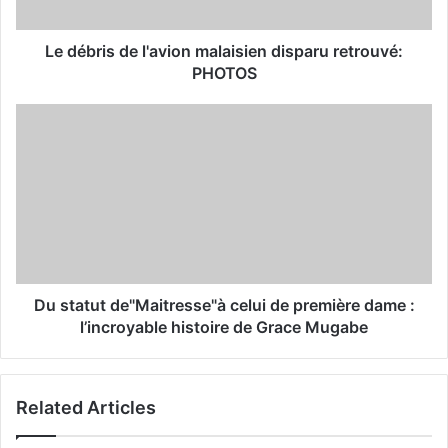
a
d
d
Le débris de l'avion malaisien disparu retrouvé:
r
PHOTOS
e
s
s
Du statut de"Maitresse"à celui de première dame :
l’incroyable histoire de Grace Mugabe
Related Articles