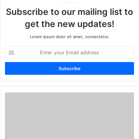
Subscribe to our mailing list to
get the new updates!
Lorem ipsum dolor sit amet, consectetur.
E
n
t
e
r
y
o
u
r
E
m
a
i
l