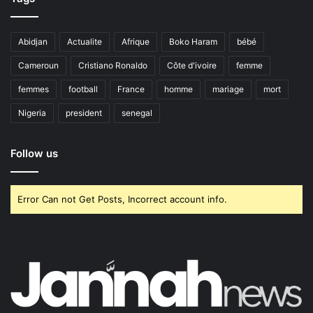
Abidjan
Actualite
Afrique
Boko Haram
bébé
Cameroun
Cristiano Ronaldo
Côte d'ivoire
femme
femmes
football
France
homme
mariage
mort
Nigeria
president
senegal
Follow us
Error Can not Get Posts, Incorrect account info.