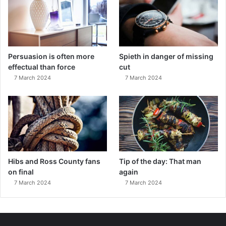
Persuasion is often more
Spieth in danger of missing
effectual than force
cut
7 March 2024
7 March 2024
Hibs and Ross County fans
Tip of the day: That man
on final
again
7 March 2024
7 March 2024