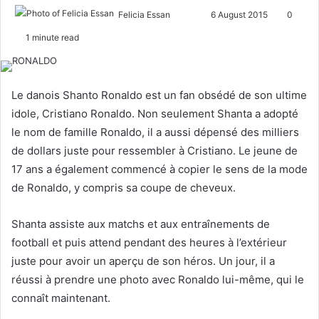
Felicia Essan
F
S
6 August 2015
0
o
e
1 minute read
l
n
l
d
o
a
Le danois Shanto Ronaldo est un fan obsédé de son ultime
w
n
idole, Cristiano Ronaldo. Non seulement Shanta a adopté
o
e
le nom de famille Ronaldo, il a aussi dépensé des milliers
n
m
de dollars juste pour ressembler à Cristiano. Le jeune de
X
a
17 ans a également commencé à copier le sens de la mode
i
l
de Ronaldo, y compris sa coupe de cheveux.
Shanta assiste aux matchs et aux entraînements de
football et puis attend pendant des heures à l’extérieur
juste pour avoir un aperçu de son héros. Un jour, il a
réussi à prendre une photo avec Ronaldo lui-même, qui le
connaît maintenant.