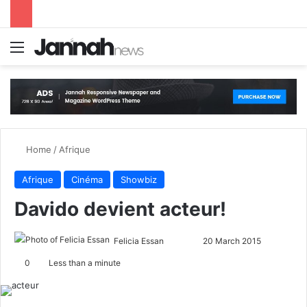
Menu
S
Home
/
Afrique
Afrique
Cinéma
Showbiz
Davido devient acteur!
Felicia Essan
F
S
20 March 2015
o
e
0
Less than a minute
l
n
l
d
o
a