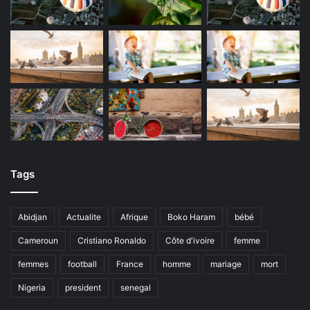
Tags
Abidjan
Actualite
Afrique
Boko Haram
bébé
Cameroun
Cristiano Ronaldo
Côte d'ivoire
femme
femmes
football
France
homme
mariage
mort
Nigeria
president
senegal