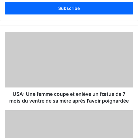
t
e
r
y
o
u
r
E
m
a
i
l
a
d
d
USA: Une femme coupe et enlève un fœtus de 7
r
mois du ventre de sa mère après l'avoir poignardée
e
s
s