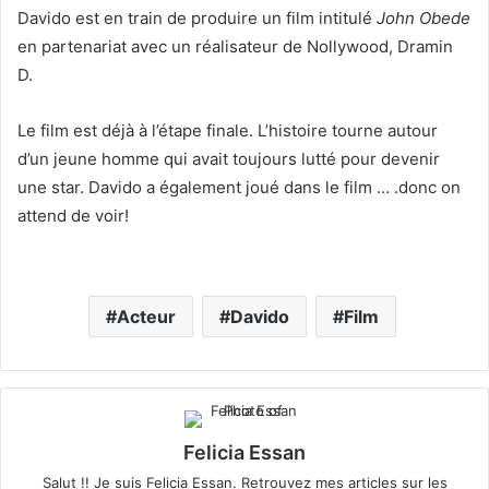
Davido est en train de produire un film intitulé
John Obede
w
n
en partenariat avec un réalisateur de Nollywood, Dramin
o
e
D.
n
m
X
a
Le film est déjà à l’étape finale. L’histoire tourne autour
i
d’un jeune homme qui avait toujours lutté pour devenir
l
une star. Davido a également joué dans le film … .donc on
attend de voir!
Acteur
Davido
Film
Felicia Essan
Salut !! Je suis Felicia Essan. Retrouvez mes articles sur les