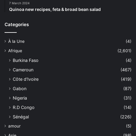
7 March 2024
Quinoa new recipes, feta & broad bean salad
Categories
À la Une
(4)
Afrique
(2,601)
Burkina Faso
(4)
Cameroun
(467)
Côte d'Ivoire
(419)
Gabon
(87)
Nigeria
(31)
R.D Congo
(14)
Sénégal
(226)
amour
(5)
Asie
(98)