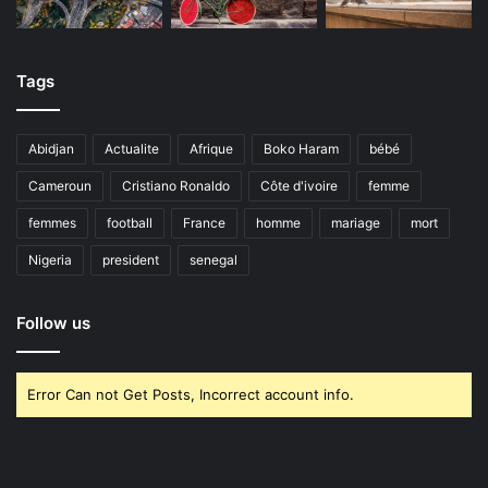
Tags
Abidjan
Actualite
Afrique
Boko Haram
bébé
Cameroun
Cristiano Ronaldo
Côte d'ivoire
femme
femmes
football
France
homme
mariage
mort
Nigeria
president
senegal
Follow us
Error Can not Get Posts, Incorrect account info.