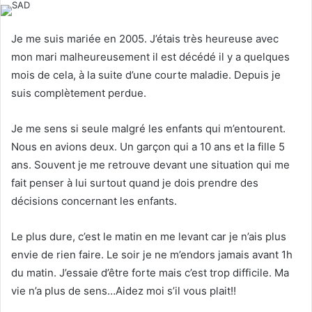
l
d
o
a
Je me suis mariée en 2005. J’étais très heureuse avec
w
n
mon mari malheureusement il est décédé il y a quelques
o
e
mois de cela, à la suite d’une courte maladie. Depuis je
n
m
suis complètement perdue.
X
a
i
Je me sens si seule malgré les enfants qui m’entourent.
l
Nous en avions deux. Un garçon qui a 10 ans et la fille 5
ans. Souvent je me retrouve devant une situation qui me
fait penser à lui surtout quand je dois prendre des
décisions concernant les enfants.
Le plus dure, c’est le matin en me levant car je n’ais plus
envie de rien faire. Le soir je ne m’endors jamais avant 1h
du matin. J’essaie d’être forte mais c’est trop difficile. Ma
vie n’a plus de sens…Aidez moi s’il vous plait!!