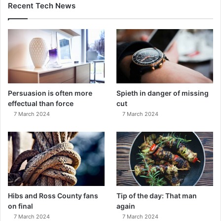
Recent Tech News
Persuasion is often more
Spieth in danger of missing
effectual than force
cut
7 March 2024
7 March 2024
Hibs and Ross County fans
Tip of the day: That man
on final
again
7 March 2024
7 March 2024