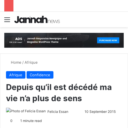
Menu
S
Home
/
Afrique
Afrique
Confidence
Depuis qu’il est décédé ma
vie n’a plus de sens
Felicia Essan
F
S
10 September 2015
o
e
0
1 minute read
l
n