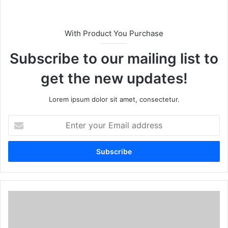
With Product You Purchase
Subscribe to our mailing list to
get the new updates!
Lorem ipsum dolor sit amet, consectetur.
E
n
t
e
r
y
o
u
r
E
m