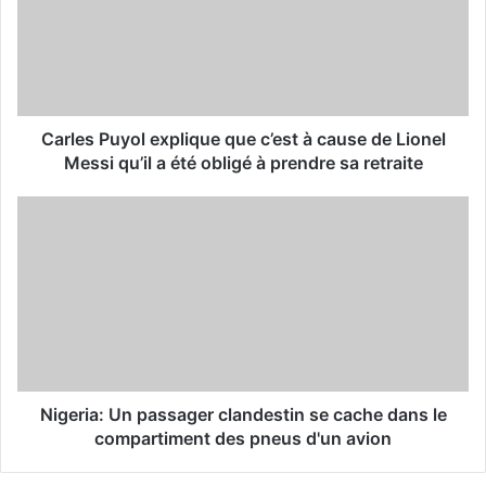
a
i
l
a
d
d
Carles Puyol explique que c’est à cause de Lionel
r
Messi qu’il a été obligé à prendre sa retraite
e
s
s
Nigeria: Un passager clandestin se cache dans le
compartiment des pneus d'un avion