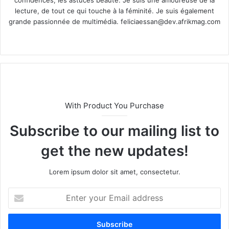
lecture, de tout ce qui touche à la féminité. Je suis également
grande passionnée de multimédia.
feliciaessan@dev.afrikmag.com
We
X
bsi
te
With Product You Purchase
Subscribe to our mailing list to
get the new updates!
Lorem ipsum dolor sit amet, consectetur.
E
n
t
e