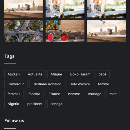
Tags
Abidjan
Actualite
Afrique
Boko Haram
bébé
Cameroun
Cristiano Ronaldo
Côte d'ivoire
femme
femmes
football
France
homme
mariage
mort
Nigeria
president
senegal
Follow us