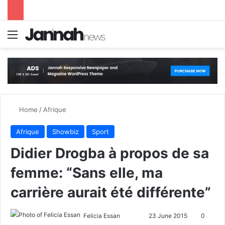
Menu
S
Home
/
Afrique
Afrique
Showbiz
Sport
Didier Drogba à propos de sa
femme: “Sans elle, ma
carrière aurait été différente”
Felicia Essan
F
S
23 June 2015
0