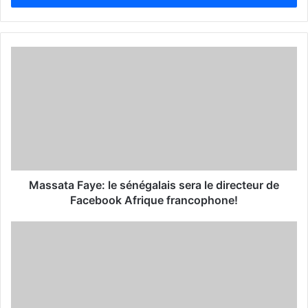
r
y
o
u
r
E
m
a
i
l
a
d
d
Massata Faye: le sénégalais sera le directeur de
r
Facebook Afrique francophone!
e
s
s