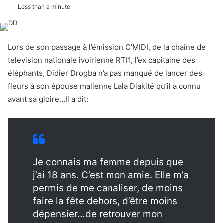
o
e
Less than a minute
l
n
l
d
o
a
Lors de son passage à l’émission C’MIDI, de la chaîne de
w
n
television nationale ivoirienne RTI1, l’ex capitaine des
o
e
éléphants, Didier Drogba n’a pas manqué de lancer des
n
m
fleurs à son épouse malienne Lala Diakité qu’il a connu
X
a
avant sa gloire…Il a dit:
i
l
Je connais ma femme depuis que
j’ai 18 ans. C’est mon amie. Elle m’a
permis de me canaliser, de moins
faire la fête dehors, d’être moins
dépensier…de retrouver mon