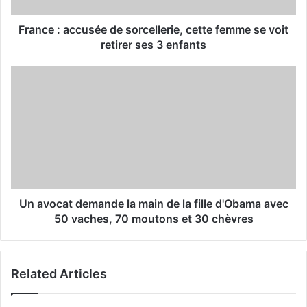
d
d
France : accusée de sorcellerie, cette femme se voit
r
retirer ses 3 enfants
e
s
s
Un avocat demande la main de la fille d'Obama avec
50 vaches, 70 moutons et 30 chèvres
Related Articles