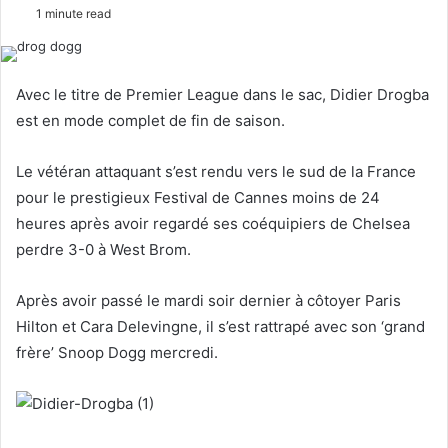
o
e
1 minute read
l
n
l
d
o
a
Avec le titre de Premier League dans le sac, Didier Drogba
w
n
est en mode complet de fin de saison.
o
e
n
m
Le vétéran attaquant s’est rendu vers le sud de la France
X
a
pour le prestigieux Festival de Cannes moins de 24
i
heures après avoir regardé ses coéquipiers de Chelsea
l
perdre 3-0 à West Brom.
Après avoir passé le mardi soir dernier à côtoyer Paris
Hilton et Cara Delevingne, il s’est rattrapé avec son ‘grand
frère’ Snoop Dogg mercredi.