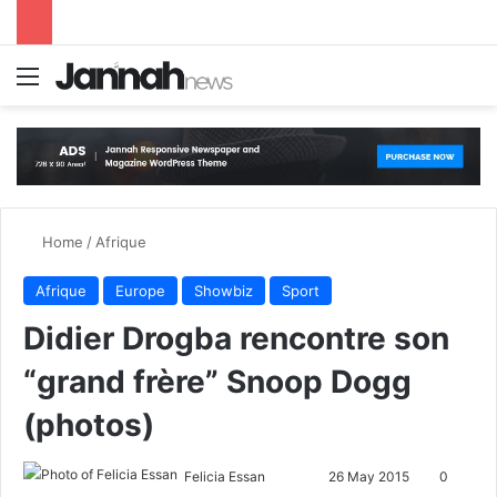
Menu
S
Home
/
Afrique
Afrique
Europe
Showbiz
Sport
Didier Drogba rencontre son
“grand frère” Snoop Dogg
(photos)
Felicia Essan
F
S
26 May 2015
0