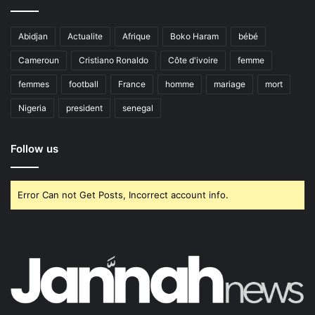
Abidjan
Actualite
Afrique
Boko Haram
bébé
Cameroun
Cristiano Ronaldo
Côte d'ivoire
femme
femmes
football
France
homme
mariage
mort
Nigeria
president
senegal
Follow us
Error Can not Get Posts, Incorrect account info.