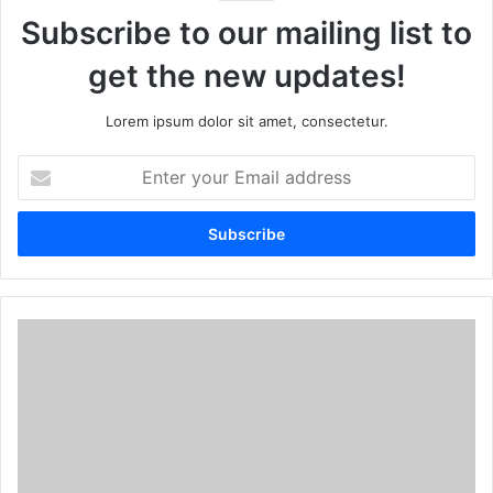
Subscribe to our mailing list to
get the new updates!
Lorem ipsum dolor sit amet, consectetur.
E
n
t
e
r
y
o
u
r
E
m
a
i
l
a