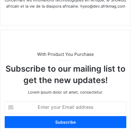
africain et la vie de la diaspora africaine.
hyeo@dev.afrikmag.com
We
X
bsi
te
With Product You Purchase
Subscribe to our mailing list to
get the new updates!
Lorem ipsum dolor sit amet, consectetur.
E
n
t
e
r