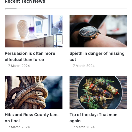
Recent Tech News
Persuasion is often more
Spieth in danger of missing
effectual than force
cut
7 March 2024
7 March 2024
Hibs and Ross County fans
Tip of the day: That man
on final
again
7 March 2024
7 March 2024