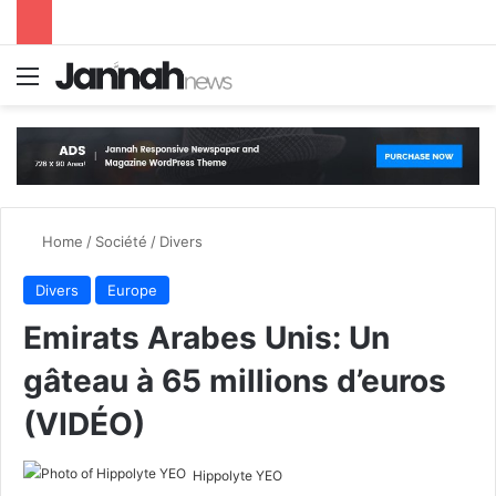
Menu
S
Home
/
Société
/
Divers
Divers
Europe
Emirats Arabes Unis: Un
gâteau à 65 millions d’euros
(VIDÉO)
Hippolyte YEO
F
S