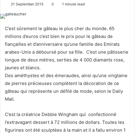
o
e
21 September 2015
0
1 minute read
l
n
l
d
o
a
C’est sûrement le gâteau le plus cher du monde. 65
w
n
millions d’euros c’est bien le prix pour le gâteau de
o
e
fiançailles et d’anniversaire qu’une famille des Emirats
n
m
arabes-Unis a déboursé pour sa fille. C’est une pâtisserie
X
a
longue de deux mètres, serties de 4 000 diamants rose,
i
l
jaunes et blancs.
Des améthystes et des émeraudes, ainsi qu’une vingtaine
de pierres précieuses complètent la décoration de ce
gâteau qui représente un défilé de mode, selon le Daily
Mail.
C’est la créatrice Debbie Wingham qui confectionné
l’extravagant dessert à 72 millions de dollars. Toutes les
figurines ont été sculptées à la main et il a fallu environ 1