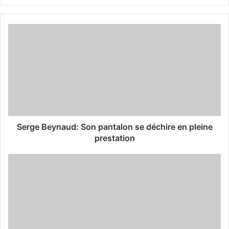
y
o
u
r
E
m
a
i
l
a
d
d
Serge Beynaud: Son pantalon se déchire en pleine
r
prestation
e
s
s