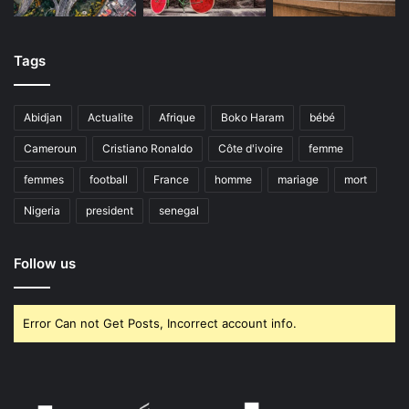
Tags
Abidjan
Actualite
Afrique
Boko Haram
bébé
Cameroun
Cristiano Ronaldo
Côte d'ivoire
femme
femmes
football
France
homme
mariage
mort
Nigeria
president
senegal
Follow us
Error Can not Get Posts, Incorrect account info.