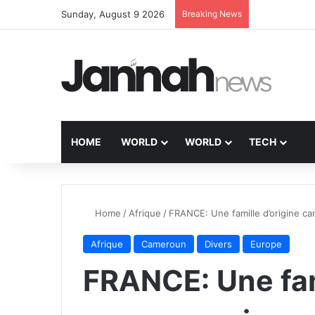
Sunday, August 9 2026
Breaking News
HOME
WORLD
WORLD
TECH
Home
/
Afrique
/
FRANCE: Une famille d’origine c
Afrique
Cameroun
Divers
Europe
FRANCE: Une fami