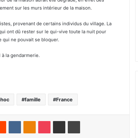
lement sur les murs intérieur de la maison.
istes, provenant de certains individus du village. La
qui ont dû rester sur le qui-vive toute la nuit pour
e qui ne pouvait se bloquer.
el à la gendarmerie.
choc
famille
France
Reddit
VKontakte
Odnoklassniki
Pocket
Share via Email
Print