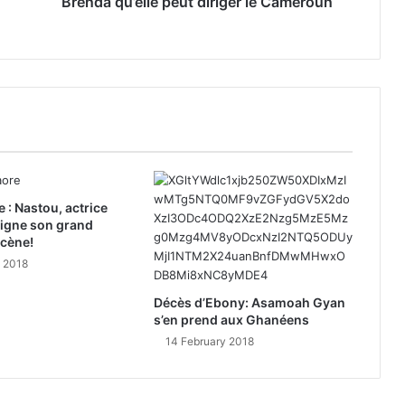
Brenda qu’elle peut diriger le Cameroun
e : Nastou, actrice
signe son grand
scène!
y 2018
Décès d’Ebony: Asamoah Gyan
s’en prend aux Ghanéens
14 February 2018