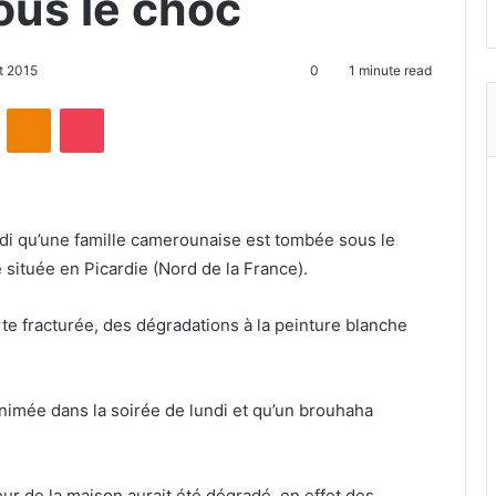
us le choc
t 2015
0
1 minute read
ontakte
Odnoklassniki
Pocket
di qu’une famille camerounaise est tombée sous le
e située en Picardie (Nord de la France).
rte fracturée, des dégradations à la peinture blanche
animée dans la soirée de lundi et qu’un brouhaha
ieur de la maison aurait été dégradé, en effet des