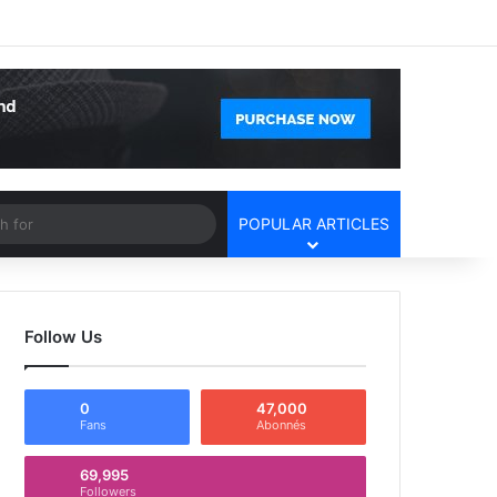
Facebook
X
YouTube
Instagram
Log In
Random Article
Sidebar
Article
Search
POPULAR ARTICLES
for
Follow Us
0
47,000
Fans
Abonnés
69,995
Followers