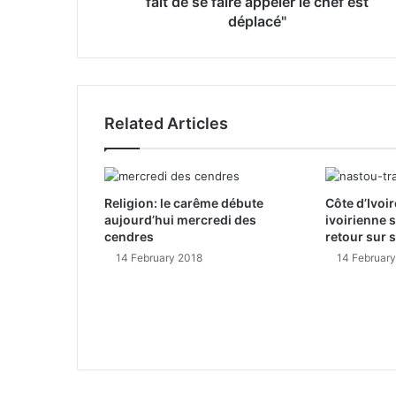
fait de se faire appeler le chef est
s
déplacé"
s
Related Articles
Religion: le carême débute
Côte d’Ivoir
aujourd’hui mercredi des
ivoirienne 
cendres
retour sur 
14 February 2018
14 Februar