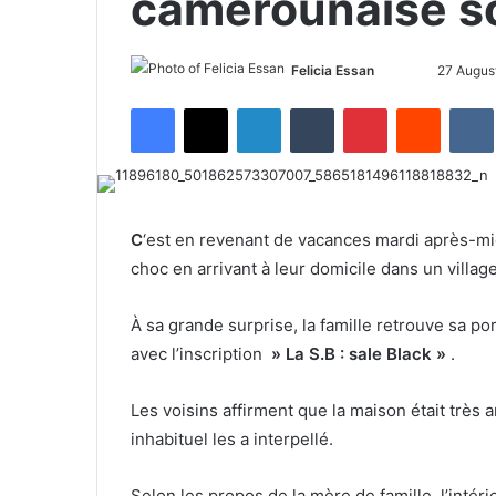
camerounaise so
Felicia Essan
F
S
27 Augus
o
e
Facebook
X
LinkedIn
Tumblr
Pinterest
Reddit
VK
l
n
l
d
o
a
w
n
o
e
C
‘est en revenant de vacances mardi après-mi
n
m
choc en arrivant à leur domicile dans un villag
X
a
i
À sa grande surprise, la famille retrouve sa po
l
avec l’inscription
» La S.B : sale Black »
.
Les voisins affirment que la maison était très 
inhabituel les a interpellé.
Selon les propos de la mère de famille, l’intér