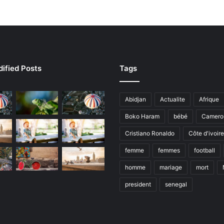
ified Posts
Tags
Abidjan
Actualite
Afrique
Boko Haram
bébé
Camero
Cristiano Ronaldo
Côte d'ivoire
femme
femmes
football
homme
mariage
mort
president
senegal