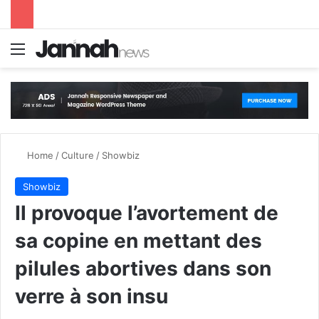
Menu
S
Home
/
Culture
/
Showbiz
Showbiz
Il provoque l’avortement de
sa copine en mettant des
pilules abortives dans son
verre à son insu