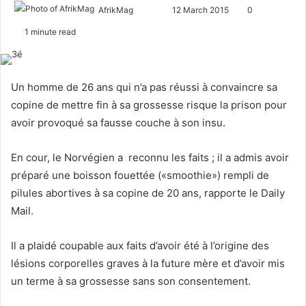
AfrikMag
F
S
12 March 2015
0
o
e
1 minute read
l
n
l
d
o
a
Un homme de 26 ans qui n’a pas réussi à convaincre sa
w
n
copine de mettre fin à sa grossesse risque la prison pour
o
e
avoir provoqué sa fausse couche à son insu.
n
m
X
a
En cour, le Norvégien a reconnu les faits ; il a admis avoir
i
préparé une boisson fouettée («smoothie») rempli de
l
pilules abortives à sa copine de 20 ans, rapporte le Daily
Mail.
Il a plaidé coupable aux faits d’avoir été à l’origine des
lésions corporelles graves à la future mère et d’avoir mis
un terme à sa grossesse sans son consentement.