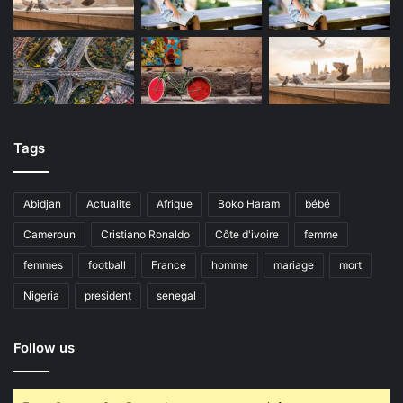
Tags
Abidjan
Actualite
Afrique
Boko Haram
bébé
Cameroun
Cristiano Ronaldo
Côte d'ivoire
femme
femmes
football
France
homme
mariage
mort
Nigeria
president
senegal
Follow us