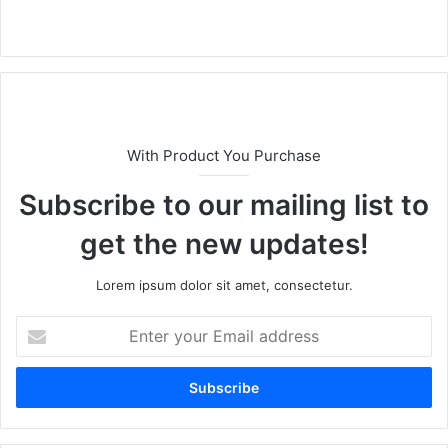
X
With Product You Purchase
Subscribe to our mailing list to
get the new updates!
Lorem ipsum dolor sit amet, consectetur.
E
n
t
e
r
y