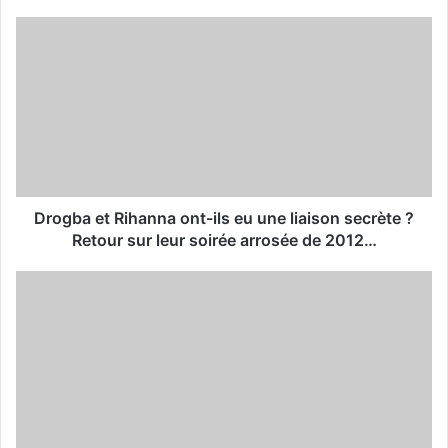
o
u
r
E
m
a
i
l
a
d
d
Drogba et Rihanna ont-ils eu une liaison secrète ?
r
Retour sur leur soirée arrosée de 2012…
e
s
s