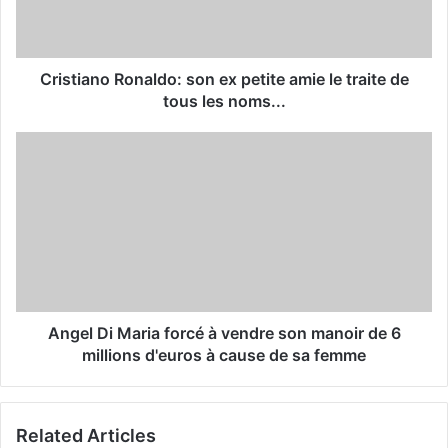
l
a
d
d
Cristiano Ronaldo: son ex petite amie le traite de
r
tous les noms...
e
s
s
Angel Di Maria forcé à vendre son manoir de 6
millions d'euros à cause de sa femme
Related Articles