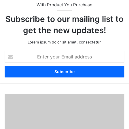
With Product You Purchase
Subscribe to our mailing list to
get the new updates!
Lorem ipsum dolor sit amet, consectetur.
E
n
t
e
r
y
o
u
r
E
m
a
i