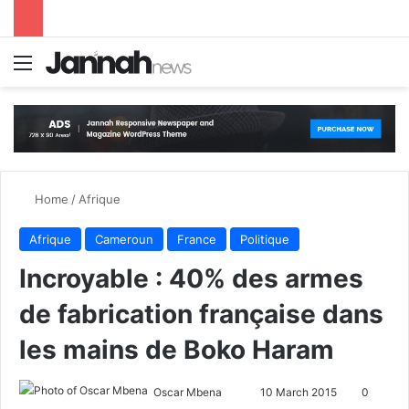
Menu
S
Home
/
Afrique
Afrique
Cameroun
France
Politique
Incroyable : 40% des armes
de fabrication française dans
les mains de Boko Haram
Oscar Mbena
S
10 March 2015
0