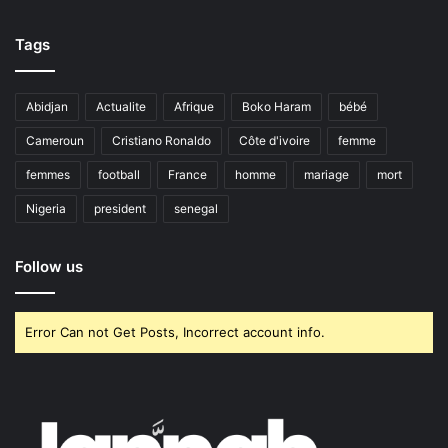
Tags
Abidjan
Actualite
Afrique
Boko Haram
bébé
Cameroun
Cristiano Ronaldo
Côte d'ivoire
femme
femmes
football
France
homme
mariage
mort
Nigeria
president
senegal
Follow us
Error Can not Get Posts, Incorrect account info.