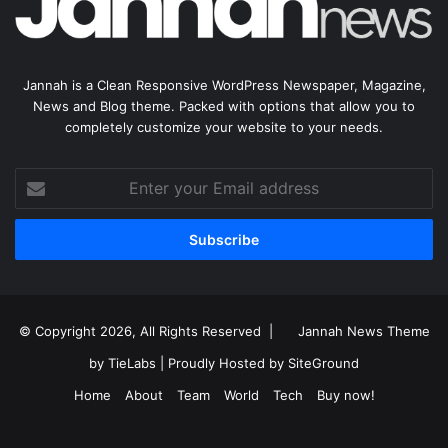
Jannah is a Clean Responsive WordPress Newspaper, Magazine,
News and Blog theme. Packed with options that allow you to
completely customize your website to your needs.
Enter
your
Email
address
© Copyright 2026, All Rights Reserved |
Jannah News Theme
by TieLabs
| Proudly Hosted by
SiteGround
Home
About
Team
World
Tech
Buy now!
Facebook
X
YouTube
Instagram