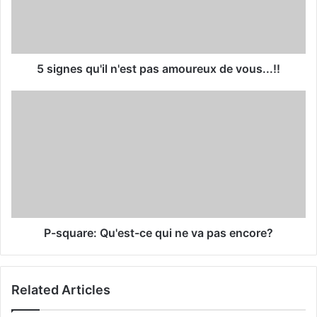
i
l
a
d
d
5 signes qu'il n'est pas amoureux de vous...!!
r
e
s
s
P-square: Qu'est-ce qui ne va pas encore?
Related Articles