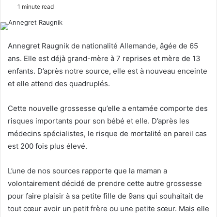
e
1 minute read
n
d
a
Annegret Raugnik de nationalité Allemande, âgée de 65
n
ans. Elle est déjà grand-mère à 7 reprises et mère de 13
e
enfants. D’après notre source, elle est à nouveau enceinte
m
et elle attend des quadruplés.
a
i
Cette nouvelle grossesse qu’elle a entamée comporte des
l
risques importants pour son bébé et elle. D’après les
médecins spécialistes, le risque de mortalité en pareil cas
est 200 fois plus élevé.
L’une de nos sources rapporte que la maman a
volontairement décidé de prendre cette autre grossesse
pour faire plaisir à sa petite fille de 9ans qui souhaitait de
tout cœur avoir un petit frère ou une petite sœur. Mais elle