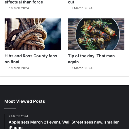
effectual than force
cut
7 March 2024
7 March 2024
Hibs and Ross County fans
Tip of the day: That man
on final
again
7 March 2024
7 March 2024
Most Viewed Posts
7 March 2024
Apple sets March 21 event, Wall Street sees new, smaller
iPhone