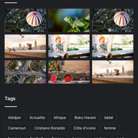
Tags
Abidjan
Actualite
Afrique
Boko Haram
bébé
Cameroun
Cristiano Ronaldo
Côte d'ivoire
femme