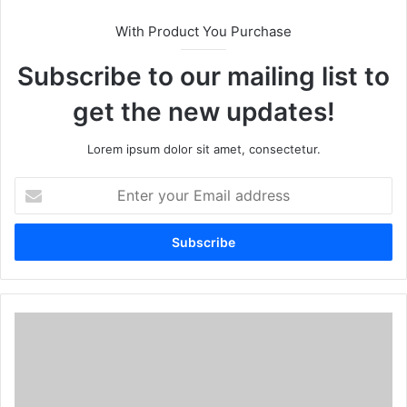
With Product You Purchase
Subscribe to our mailing list to
get the new updates!
Lorem ipsum dolor sit amet, consectetur.
E
n
t
e
r
y
o
u
r
E
m
a