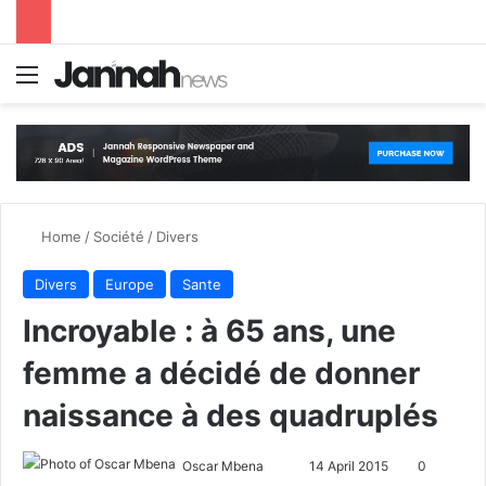
Menu
S
Home
/
Société
/
Divers
Divers
Europe
Sante
Incroyable : à 65 ans, une
femme a décidé de donner
naissance à des quadruplés
Oscar Mbena
S
14 April 2015
0