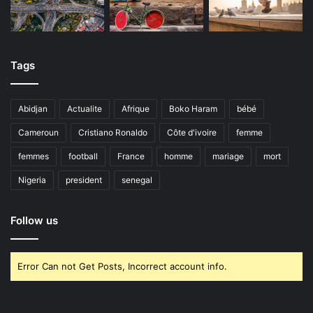
Tags
Abidjan
Actualite
Afrique
Boko Haram
bébé
Cameroun
Cristiano Ronaldo
Côte d'ivoire
femme
femmes
football
France
homme
mariage
mort
Nigeria
president
senegal
Follow us
Error Can not Get Posts, Incorrect account info.