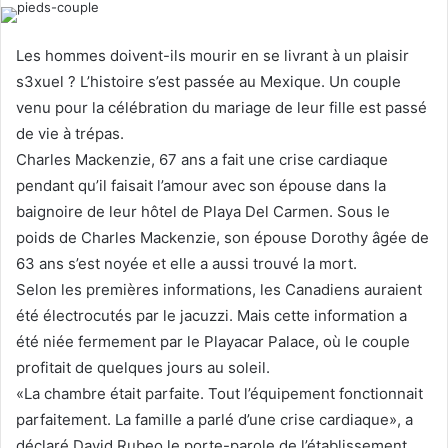
d
a
Les hommes doivent-ils mourir en se livrant à un plaisir
n
s3xuel ? L’histoire s’est passée au Mexique. Un couple
e
venu pour la célébration du mariage de leur fille est passé
m
de vie à trépas.
a
Charles Mackenzie, 67 ans a fait une crise cardiaque
i
l
pendant qu’il faisait l’amour avec son épouse dans la
baignoire de leur hôtel de Playa Del Carmen. Sous le
poids de Charles Mackenzie, son épouse Dorothy âgée de
63 ans s’est noyée et elle a aussi trouvé la mort.
Selon les premières informations, les Canadiens auraient
été électrocutés par le jacuzzi. Mais cette information a
été niée fermement par le Playacar Palace, où le couple
profitait de quelques jours au soleil.
«La chambre était parfaite. Tout l’équipement fonctionnait
parfaitement. La famille a parlé d’une crise cardiaque», a
déclaré David Rubeo le porte-parole de l’établissement.