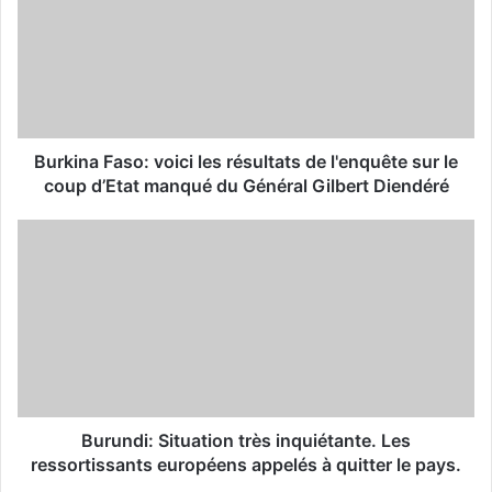
m
a
i
l
a
d
d
Burkina Faso: voici les résultats de l'enquête sur le
r
coup d’Etat manqué du Général Gilbert Diendéré
e
s
s
Burundi: Situation très inquiétante. Les
ressortissants européens appelés à quitter le pays.