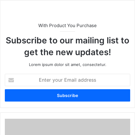
te
With Product You Purchase
Subscribe to our mailing list to
get the new updates!
Lorem ipsum dolor sit amet, consectetur.
E
n
t
e
r
y
o
u
r
E