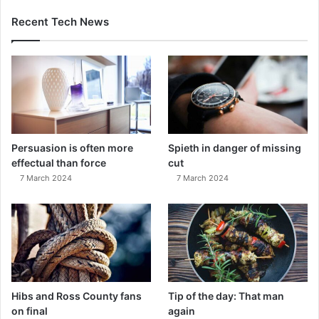
Recent Tech News
Persuasion is often more
Spieth in danger of missing
effectual than force
cut
7 March 2024
7 March 2024
Hibs and Ross County fans
Tip of the day: That man
on final
again