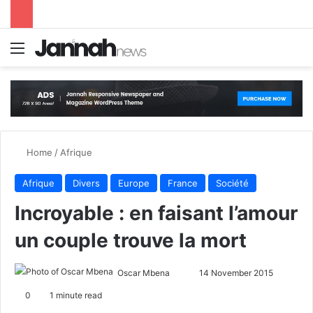
Menu
S
Home
/
Afrique
Afrique
Divers
Europe
France
Société
Incroyable : en faisant l’amour
un couple trouve la mort
Oscar Mbena
S
14 November 2015
e
0
1 minute read
n