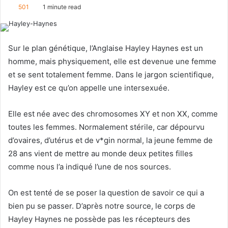
e
501
1 minute read
n
d
a
Sur le plan génétique, l’Anglaise Hayley Haynes est un
n
homme, mais physiquement, elle est devenue une femme
e
et se sent totalement femme. Dans le jargon scientifique,
m
Hayley est ce qu’on appelle une intersexuée.
a
i
Elle est née avec des chromosomes XY et non XX, comme
l
toutes les femmes. Normalement stérile, car dépourvu
d’ovaires, d’utérus et de v*gin normal, la jeune femme de
28 ans vient de mettre au monde deux petites filles
comme nous l’a indiqué l’une de nos sources.
On est tenté de se poser la question de savoir ce qui a
bien pu se passer. D’après notre source, le corps de
Hayley Haynes ne possède pas les récepteurs des