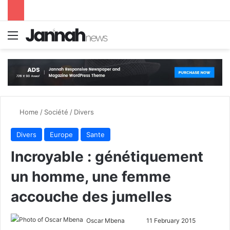
Menu
S
Home
/
Société
/
Divers
Divers
Europe
Sante
Incroyable : génétiquement
un homme, une femme
accouche des jumelles
Oscar Mbena
S
11 February 2015