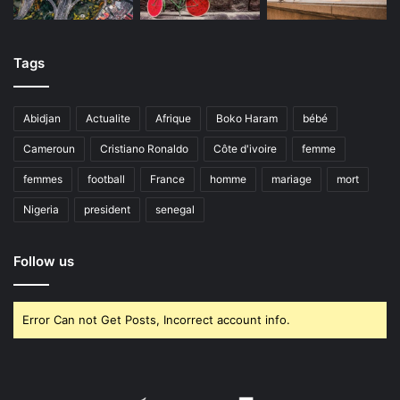
Tags
Abidjan
Actualite
Afrique
Boko Haram
bébé
Cameroun
Cristiano Ronaldo
Côte d'ivoire
femme
femmes
football
France
homme
mariage
mort
Nigeria
president
senegal
Follow us
Error Can not Get Posts, Incorrect account info.