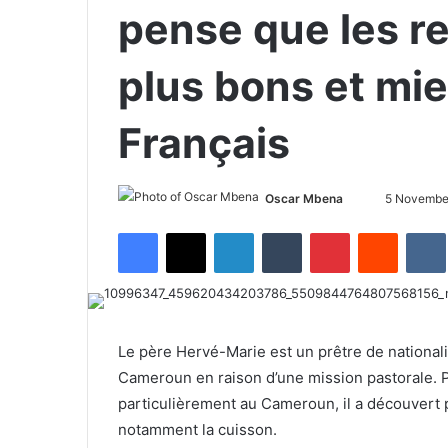
pense que les re
plus bons et mie
Français
Oscar Mbena
S
5 Novembe
e
Facebook
X
LinkedIn
Tumblr
Pinterest
Reddit
VK
n
d
a
n
e
Le père Hervé-Marie est un prêtre de nationali
m
Cameroun en raison d’une mission pastorale. Pe
a
particulièrement au Cameroun, il a découvert 
i
notamment la cuisson.
l