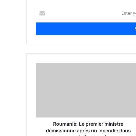
E
n
t
e
r
y
o
u
r
E
m
a
i
l
a
d
d
r
Roumanie: Le premier ministre
e
démissionne après un incendie dans
s