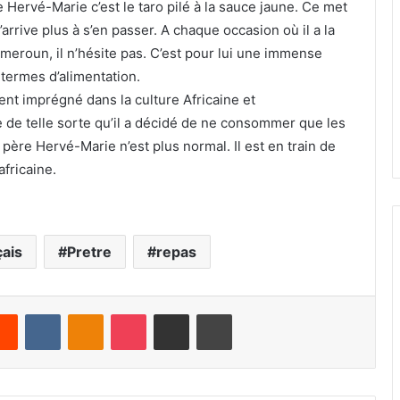
 Hervé-Marie c’est le taro pilé à la sauce jaune. Ce met
’arrive plus à s’en passer. A chaque occasion où il a la
meroun, il n’hésite pas. C’est pour lui une immense
termes d’alimentation.
ent imprégné dans la culture Africaine et
 de telle sorte qu’il a décidé de ne consommer que les
 père Hervé-Marie n’est plus normal. Il est en train de
africaine.
çais
Pretre
repas
Reddit
VKontakte
Odnoklassniki
Pocket
Share via Email
Print