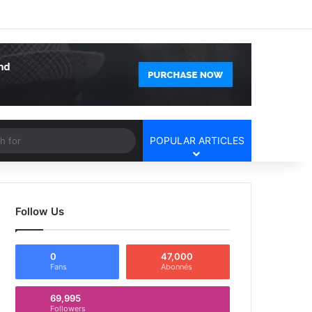
Facebook
X
YouTube
Instagram
Log In
Random Article
Sidebar
Article
Search
POPULAR ARTICLES
for
Follow Us
0
47,000
Fans
Abonnés
69,995
Followers