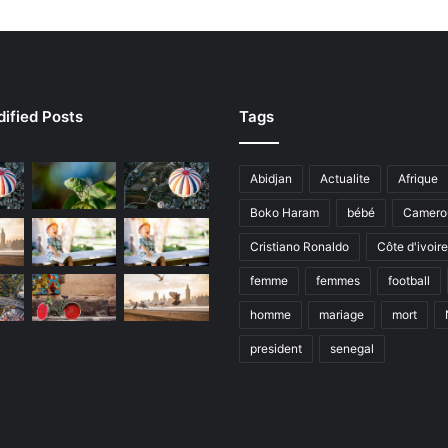
ified Posts
Tags
Abidjan
Actualite
Afrique
Boko Haram
bébé
Camero
Cristiano Ronaldo
Côte d'ivoire
femme
femmes
football
homme
mariage
mort
president
senegal