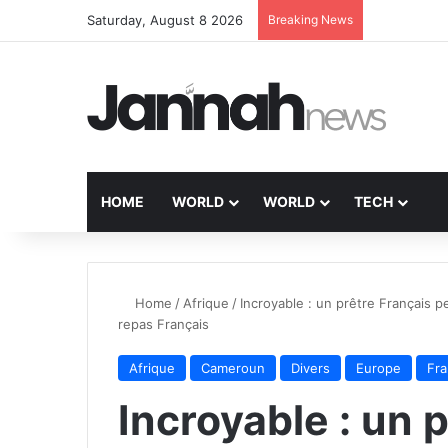
Saturday, August 8 2026
Breaking News
HOME
WORLD
WORLD
TECH
Home
/
Afrique
/
Incroyable : un prêtre Français p
repas Français
Afrique
Cameroun
Divers
Europe
Fr
Incroyable : un 