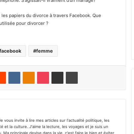
léphone. S’agissait-il vraiment d’un mariage?
re les papiers du divorce à travers Facebook. Que
tilisée pour divorcer ?
facebook
femme
Reddit
VKontakte
Odnoklassniki
Pocket
Share via Email
Print
vous invite à lire mes articles sur l'actualité politique, les
té et la culture. J'aime la lecture, les voyages et je suis un
Ma principale devise dans la vie, c'est faire le bien et éviter