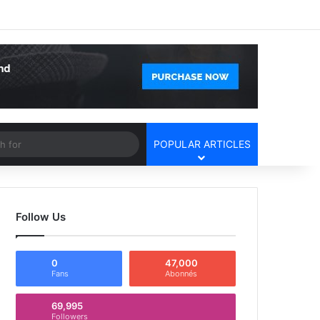
Facebook
X
YouTube
Instagram
Log In
Random Article
Sidebar
Article
Search
POPULAR ARTICLES
for
Follow Us
0
47,000
Fans
Abonnés
69,995
Followers