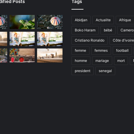
ified Posts
Tags
Abidjan
Actualite
Afrique
Boko Haram
bébé
Camero
Cristiano Ronaldo
Côte d'ivoire
femme
femmes
football
homme
mariage
mort
president
senegal