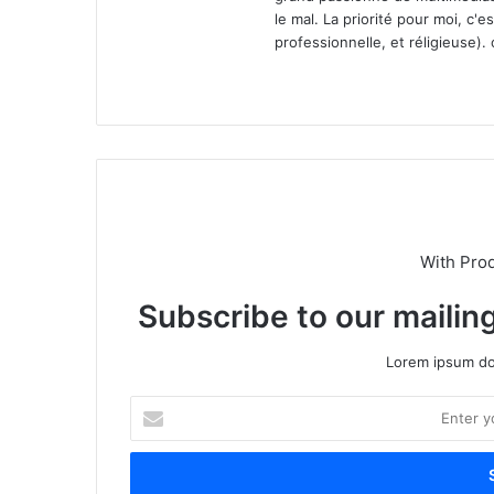
le mal. La priorité pour moi, c'e
professionnelle, et réligieuse).
We
bsi
te
With Pro
Subscribe to our mailing
Lorem ipsum dol
E
n
t
e