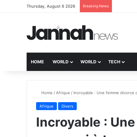
Thursday, August 6 2026
Breaking News
HOME
WORLD
WORLD
TECH
Home
/
Afrique
/
Incroyable : Une femme divorce 
Afrique
Divers
Incroyable : Un