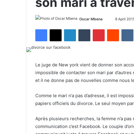
son mari à trav
Oscar Mbena
S
8 April 201
e
Facebook
X
LinkedIn
Tumblr
Pinterest
Reddit
VK
n
d
a
n
e
Le juge de New york vient de donner son accord
m
impossible de contacter son mari par d’autres
a
et il ne donne pas de nouvelles comme nous l
i
l
Comme le mari n’a pas d’adresse, il est impossi
papiers officiels du divorce. Le seul moyen pa
Après plusieurs recherches, la femme n’a pas 
communication c’est Facebook. Le couple d’or