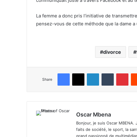
communiquait juste à travers Facebook et au té
La femme a donc pris l’initiative de transmett
pensez-vous de cette méthode que la dame a u
divorce
Facebook
X
LinkedIn
Tumblr
Pinterest
Share
Oscar Mbena
Bonjour, je suis Oscar MBENA. Je 
faits de société, le sport, la san
grand passionné de multimédias. 