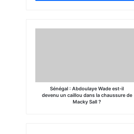
r
y
o
u
r
E
m
a
i
l
a
d
d
r
Sénégal : Abdoulaye Wade est-il
e
devenu un caillou dans la chaussure de
s
Macky Sall ?
s