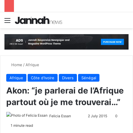
Menu
S
Home
/
Afrique
Afrique
Côte d'Ivoire
Divers
Sénégal
Akon: “je parlerai de l’Afrique
partout où je me trouverai…”
Felicia Essan
F
S
2 July 2015
0
o
e
1 minute read
l
n