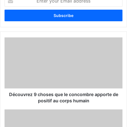
n
t
e
r
y
o
u
r
E
m
a
i
l
a
d
d
Découvrez 9 choses que le concombre apporte de
r
positif au corps humain
e
s
s