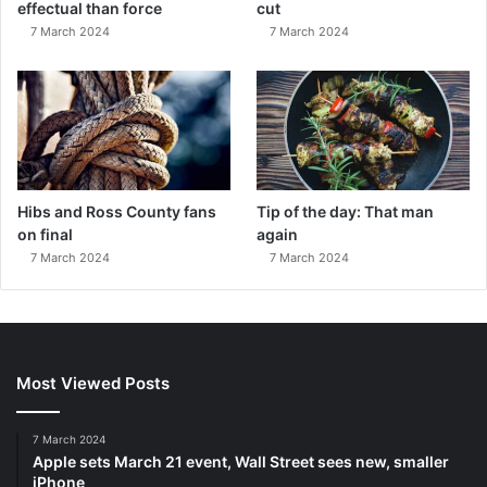
effectual than force
cut
7 March 2024
7 March 2024
Hibs and Ross County fans
Tip of the day: That man
on final
again
7 March 2024
7 March 2024
Most Viewed Posts
7 March 2024
Apple sets March 21 event, Wall Street sees new, smaller
iPhone