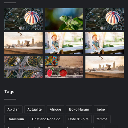
Tags
Abidjan
Actualite
Afrique
Boko Haram
bébé
Cameroun
Cristiano Ronaldo
Côte d'ivoire
femme