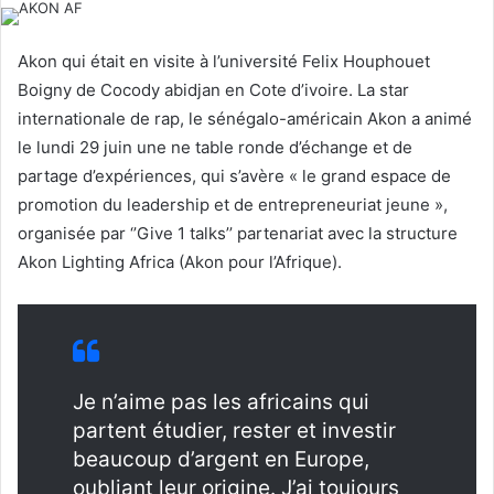
l
d
o
a
Akon qui était en visite à l’université Felix Houphouet
w
n
Boigny de Cocody abidjan en Cote d’ivoire. La star
o
e
internationale de rap, le sénégalo-américain Akon a animé
n
m
le lundi 29 juin une ne table ronde d’échange et de
X
a
partage d’expériences, qui s’avère « le grand espace de
i
l
promotion du leadership et de entrepreneuriat jeune »,
organisée par ‘’Give 1 talks’’ partenariat avec la structure
Akon Lighting Africa (Akon pour l’Afrique).
Je n’aime pas les africains qui
partent étudier, rester et investir
beaucoup d’argent en Europe,
oubliant leur origine. J’ai toujours