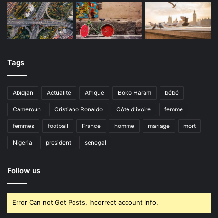
Tags
Abidjan
Actualite
Afrique
Boko Haram
bébé
Cameroun
Cristiano Ronaldo
Côte d'ivoire
femme
femmes
football
France
homme
mariage
mort
Nigeria
president
senegal
Follow us
Error Can not Get Posts, Incorrect account info.