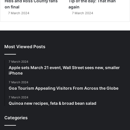
Hibs and Ross County fans
Tip of the day: That man
on final
again
7 March 2024
7 March 2024
Most Viewed Posts
7 March 2024
Apple sets March 21 event, Wall Street sees new, smaller
iPhone
7 March 2024
Goa Tourism Appealing Visitors From Across the Globe
7 March 2024
Quinoa new recipes, feta & broad bean salad
Categories