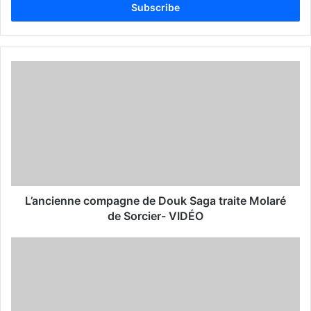
e
r
y
o
u
r
E
m
a
i
l
a
d
d
L’ancienne compagne de Douk Saga traite Molaré
r
de Sorcier- VIDÉO
e
s
s