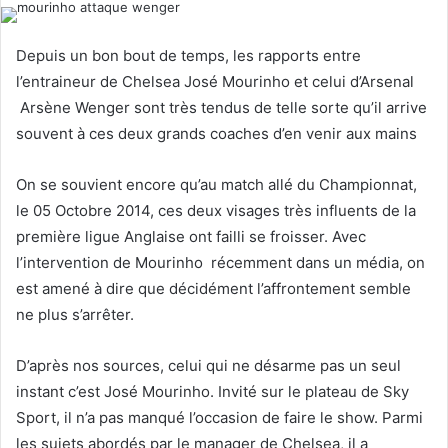
d
a
Depuis un bon bout de temps, les rapports entre
n
l’entraineur de Chelsea José Mourinho et celui d’Arsenal
e
Arsène Wenger sont très tendus de telle sorte qu’il arrive
m
souvent à ces deux grands coaches d’en venir aux mains
a
i
On se souvient encore qu’au match allé du Championnat,
l
le 05 Octobre 2014, ces deux visages très influents de la
première ligue Anglaise ont failli se froisser. Avec
l’intervention de Mourinho récemment dans un média, on
est amené à dire que décidément l’affrontement semble
ne plus s’arrêter.
D’après nos sources, celui qui ne désarme pas un seul
instant c’est José Mourinho. Invité sur le plateau de Sky
Sport, il n’a pas manqué l’occasion de faire le show. Parmi
les sujets abordés par le manager de Chelsea, il a