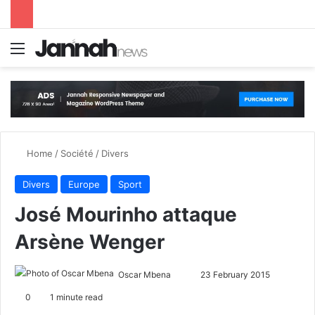
Menu
S
Home
/
Société
/
Divers
Divers
Europe
Sport
José Mourinho attaque
Arsène Wenger
Oscar Mbena
S
23 February 2015
e
0
1 minute read
n