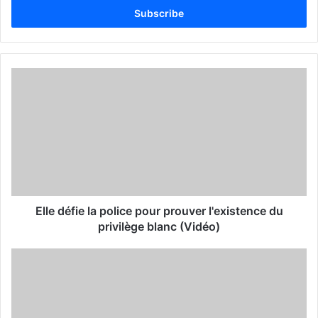
e
r
y
o
u
r
E
m
a
i
l
a
d
d
Elle défie la police pour prouver l'existence du
r
privilège blanc (Vidéo)
e
s
s