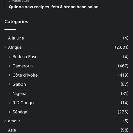
7 March 2024
Quinoa new recipes, feta & broad bean salad
Categories
À la Une
(4)
Afrique
(2,601)
Burkina Faso
(4)
Cameroun
(467)
Côte d'Ivoire
(419)
Gabon
(87)
Nigeria
(31)
R.D Congo
(14)
Sénégal
(226)
amour
(5)
Asie
(98)