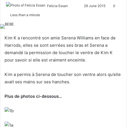
Felicia Essan
F
S
29 June 2015
0
o
e
Less than a minute
l
n
l
d
o
a
Kim K a rencontré son amie Serena Williams en face de
w
n
Harrods, elles se sont serrées ses bras et Serena a
o
e
demandé la permission de toucher le ventre de Kim K
n
m
pour savoir si elle est vraiment enceinte.
X
a
i
Kim a permis à Serena de toucher son ventre alors qu’elle
l
avait ses mains sur ses hanches.
Plus de photos ci-dessous…