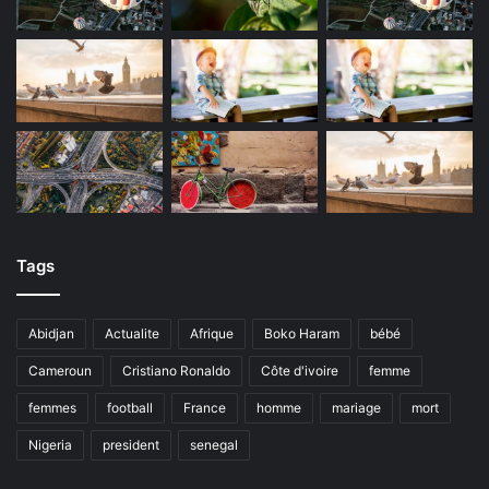
Tags
Abidjan
Actualite
Afrique
Boko Haram
bébé
Cameroun
Cristiano Ronaldo
Côte d'ivoire
femme
femmes
football
France
homme
mariage
mort
Nigeria
president
senegal