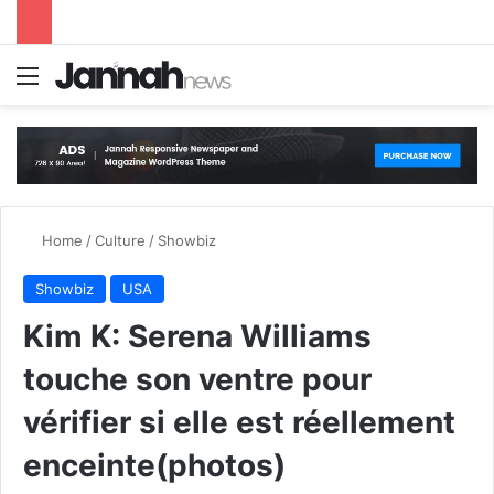
Menu
S
Home
/
Culture
/
Showbiz
Showbiz
USA
Kim K: Serena Williams
touche son ventre pour
vérifier si elle est réellement
enceinte(photos)