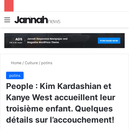
Menu
S
Home
/
Culture
/
potins
potins
People : Kim Kardashian et
Kanye West accueillent leur
troisième enfant. Quelques
détails sur l’accouchement!