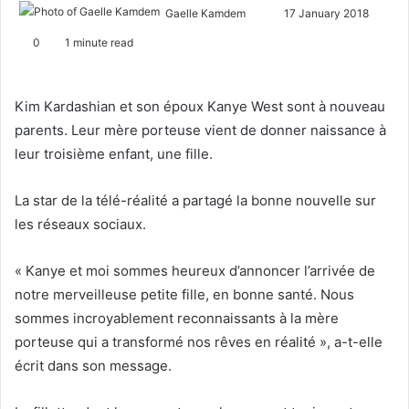
Gaelle Kamdem
S
17 January 2018
e
0
1 minute read
n
d
a
Kim Kardashian et son époux Kanye West sont à nouveau
n
parents. Leur mère porteuse vient de donner naissance à
e
leur troisième enfant, une fille.
m
a
La star de la télé-réalité a partagé la bonne nouvelle sur
i
les réseaux sociaux.
l
« Kanye et moi sommes heureux d’annoncer l’arrivée de
notre merveilleuse petite fille, en bonne santé. Nous
sommes incroyablement reconnaissants à la mère
porteuse qui a transformé nos rêves en réalité », a-t-elle
écrit dans son message.