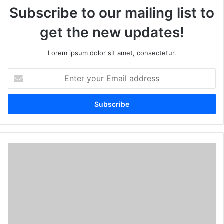
Subscribe to our mailing list to
get the new updates!
Lorem ipsum dolor sit amet, consectetur.
E
n
t
e
r
y
o
u
r
E
m
a
i
l
a