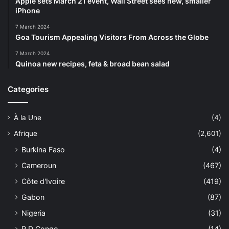
Apple sets March 21 event, Wall Street sees new, smaller
iPhone
7 March 2024
Goa Tourism Appealing Visitors From Across the Globe
7 March 2024
Quinoa new recipes, feta & broad bean salad
Categories
À la Une
(4)
Afrique
(2,601)
Burkina Faso
(4)
Cameroun
(467)
Côte d'Ivoire
(419)
Gabon
(87)
Nigeria
(31)
R.D Congo
(14)