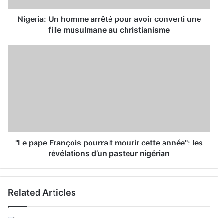
d
d
Nigeria: Un homme arrêté pour avoir converti une
r
fille musulmane au christianisme
e
s
s
''Le pape François pourrait mourir cette année'': les
révélations d’un pasteur nigérian
Related Articles