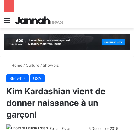
Menu
S
Home
/
Culture
/
Showbiz
Showbiz
USA
Kim Kardashian vient de
donner naissance à un
garçon!
Felicia Essan
F
S
5 December 2015