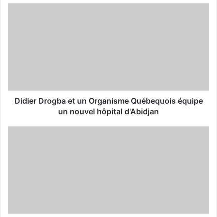
u
r
E
m
a
i
l
a
d
d
Didier Drogba et un Organisme Québequois équipe
r
un nouvel hôpital d'Abidjan
e
s
s