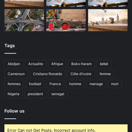
Tags
Abidjan
Actualite
Afrique
Boko Haram
bébé
Cameroun
Cristiano Ronaldo
Côte d'ivoire
femme
femmes
football
France
homme
mariage
mort
Nigeria
president
senegal
Follow us
Error Can not Get Posts, Incorrect account info.