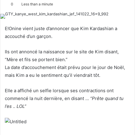
o
e
0
Less than a minute
l
n
l
d
o
a
E!Onine vient juste d’annoncer que Kim Kardashian a
w
n
accouché d’un garçon.
o
e
n
m
Ils ont annoncé la naissance sur le site de Kim disant,
X
a
“Mère et fils se portent bien.”
i
La date d’accouchement était prévu pour le jour de Noël,
l
mais Kim a eu le sentiment qu’il viendrait tôt.
Elle a affiché un selfie lorsque ses contractions ont
commencé la nuit dernière, en disant …
“Prête quand tu
l’es .. LOL”