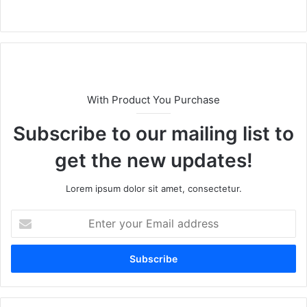
We
X
bsi
te
With Product You Purchase
Subscribe to our mailing list to
get the new updates!
Lorem ipsum dolor sit amet, consectetur.
E
n
t
e
r
y
o