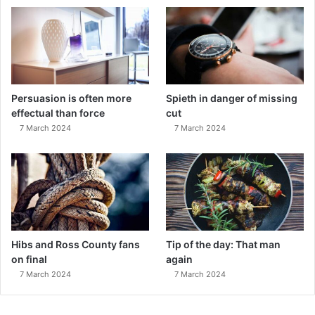
Persuasion is often more
Spieth in danger of missing
effectual than force
cut
7 March 2024
7 March 2024
Hibs and Ross County fans
Tip of the day: That man
on final
again
7 March 2024
7 March 2024