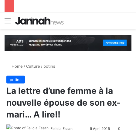
Menu
S
Home
/
Culture
/
potins
potins
La lettre d’une femme à la
nouvelle épouse de son ex-
mari… A lire!!
Felicia Essan
F
S
9 April 2015
0
o
e