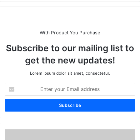
te
With Product You Purchase
Subscribe to our mailing list to
get the new updates!
Lorem ipsum dolor sit amet, consectetur.
E
n
t
e
r
y
o
u
r