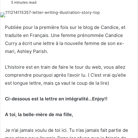
5 minutes read
l
n
l
d
o
a
Publiée pour la première fois sur le blog de Candice, et
w
n
traduite en Français. Une femme prénommée Candice
o
e
Curry a écrit une lettre à la nouvelle femme de son ex-
n
m
mari, Ashley Parish.
X
a
i
L’histoire est en train de faire le tour du web, vous allez
l
comprendre pourquoi après l’avoir lu. ( C’est vrai qu’elle
est longue lettre, mais ça vaut le coup de la lire)
Ci-dessous est la lettre en intégralité…Enjoy!!
A toi, la belle-mère de ma fille,
Je n’ai jamais voulu de toi ici. Tu n’as jamais fait partie de