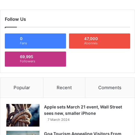
Follow Us
0
47,000
Fans
Abonnés
69,995
Followers
Popular
Recent
Comments
Apple sets March 21 event, Wall Street
sees new, smaller iPhone
7 March 2024
Goa Tourism Appealing Visitors From