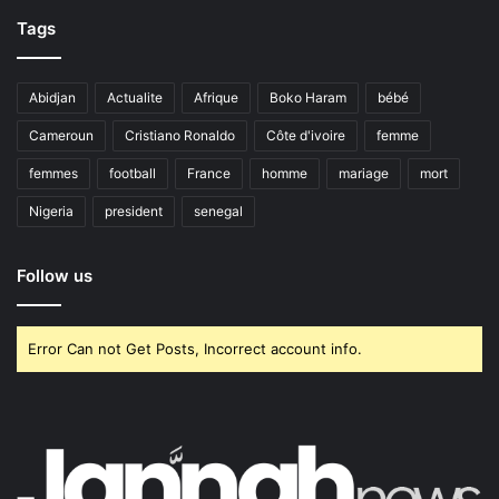
Tags
Abidjan
Actualite
Afrique
Boko Haram
bébé
Cameroun
Cristiano Ronaldo
Côte d'ivoire
femme
femmes
football
France
homme
mariage
mort
Nigeria
president
senegal
Follow us
Error Can not Get Posts, Incorrect account info.