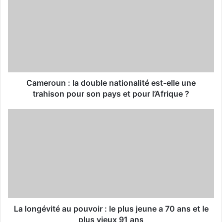
E
m
a
i
l
a
d
d
Cameroun : la double nationalité est-elle une
r
trahison pour son pays et pour l’Afrique ?
e
s
s
La longévité au pouvoir : le plus jeune a 70 ans et le
plus vieux 91 ans