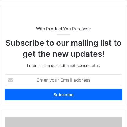
te
With Product You Purchase
Subscribe to our mailing list to
get the new updates!
Lorem ipsum dolor sit amet, consectetur.
E
n
t
e
r
y
o
u
r