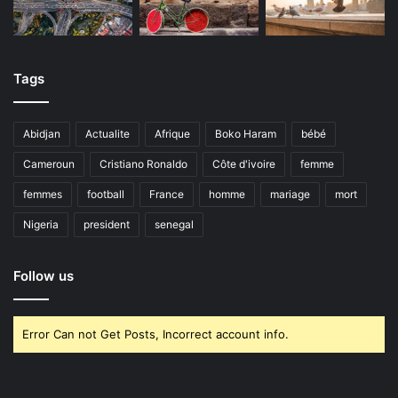
Tags
Abidjan
Actualite
Afrique
Boko Haram
bébé
Cameroun
Cristiano Ronaldo
Côte d'ivoire
femme
femmes
football
France
homme
mariage
mort
Nigeria
president
senegal
Follow us
Error Can not Get Posts, Incorrect account info.