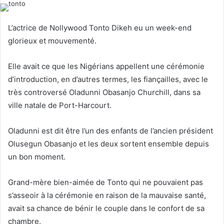
l
d
o
a
L’actrice de Nollywood Tonto Dikeh eu un week-end
w
n
glorieux et mouvementé.
o
e
n
m
Elle avait ce que les Nigérians appellent une cérémonie
X
a
d’introduction, en d’autres termes, les fiançailles, avec le
i
très controversé Oladunni Obasanjo Churchill, dans sa
l
ville natale de Port-Harcourt.
Oladunni est dit être l’un des enfants de l’ancien président
Olusegun Obasanjo et les deux sortent ensemble depuis
un bon moment.
Grand-mère bien-aimée de Tonto qui ne pouvaient pas
s’asseoir à la cérémonie en raison de la mauvaise santé,
avait sa chance de bénir le couple dans le confort de sa
chambre.