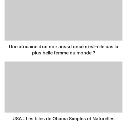
E
m
a
i
l
a
d
d
Une africaine d’un noir aussi foncé n’est-elle pas la
r
plus belle femme du monde ?
e
s
s
USA : Les filles de Obama Simples et Naturelles