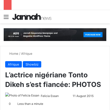
Menu
S
Home
/
Afrique
Afrique
Showbiz
L’actrice nigériane Tonto
Dikeh s’est fiancée: PHOTOS
Felicia Essan
F
S
11 August 2015
o
e
0
Less than a minute
l
n