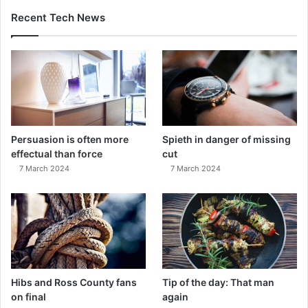
Recent Tech News
Persuasion is often more
Spieth in danger of missing
effectual than force
cut
7 March 2024
7 March 2024
Hibs and Ross County fans
Tip of the day: That man
on final
again