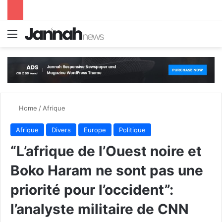
Menu
S
Home
/
Afrique
Afrique
Divers
Europe
Politique
“L’afrique de l’Ouest noire et
Boko Haram ne sont pas une
priorité pour l’occident”:
l’analyste militaire de CNN