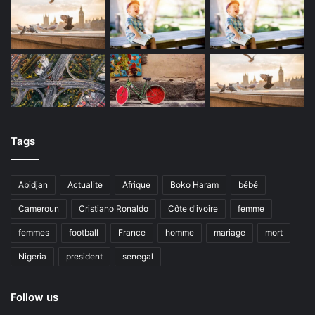
Tags
Abidjan
Actualite
Afrique
Boko Haram
bébé
Cameroun
Cristiano Ronaldo
Côte d'ivoire
femme
femmes
football
France
homme
mariage
mort
Nigeria
president
senegal
Follow us