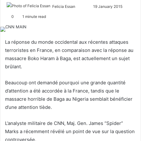
Felicia Essan
F
S
19 January 2015
o
e
0
1 minute read
l
n
l
d
o
a
La réponse du monde occidental aux récentes attaques
w
n
terroristes en France, en comparaison avec la réponse au
o
e
massacre Boko Haram à Baga, est actuellement un sujet
n
m
brûlant.
X
a
i
Beaucoup ont demandé pourquoi une grande quantité
l
d’attention a été accordée à la France, tandis que le
massacre horrible de Baga au Nigeria semblait bénéficier
d’une attention tiède.
L’analyste militaire de CNN, Maj. Gen. James “Spider”
Marks a récemment révélé un point de vue sur la question
controversée.